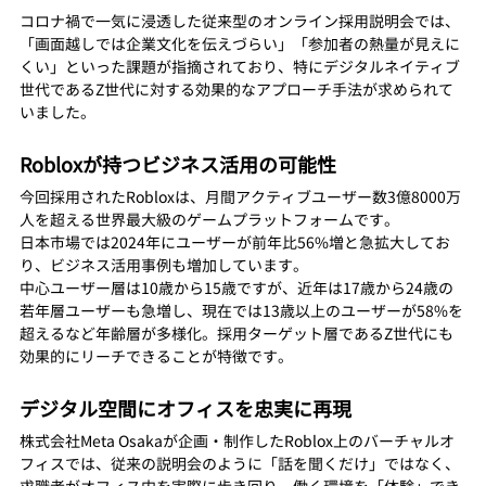
コロナ禍で一気に浸透した従来型のオンライン採用説明会では、
「画面越しでは企業文化を伝えづらい」「参加者の熱量が見えに
くい」といった課題が指摘されており、特にデジタルネイティブ
世代であるZ世代に対する効果的なアプローチ手法が求められて
いました。
Robloxが持つビジネス活用の可能性
今回採用されたRobloxは、月間アクティブユーザー数3億8000万
人を超える世界最大級のゲームプラットフォームです。
日本市場では2024年にユーザーが前年比56%増と急拡大してお
り、ビジネス活用事例も増加しています。
中心ユーザー層は10歳から15歳ですが、近年は17歳から24歳の
若年層ユーザーも急増し、現在では13歳以上のユーザーが58%を
超えるなど年齢層が多様化。採用ターゲット層であるZ世代にも
効果的にリーチできることが特徴です。
デジタル空間にオフィスを忠実に再現
株式会社Meta Osakaが企画・制作したRoblox上のバーチャルオ
フィスでは、従来の説明会のように「話を聞くだけ」ではなく、