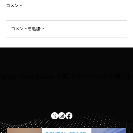
コメント
コメントを追加…
6月18日（木）セミナー開催「少数精鋭チ
ームを作るAI活用術」
式会社Meta Osaka 大阪 メタバースの企画・