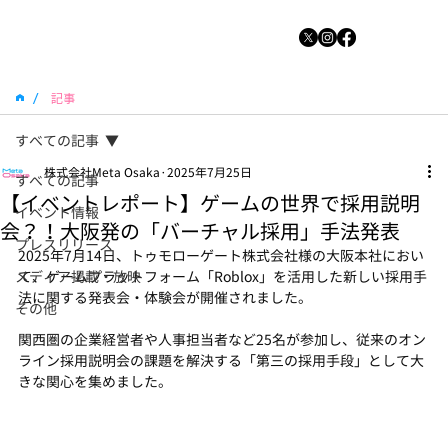
/
記事
すべての記事
株式会社Meta Osaka
2025年7月25日
すべての記事
【イベントレポート】ゲームの世界で採用説明
イベント情報
会？！大阪発の「バーチャル採用」手法発表
プレスリリース
2025年7月14日、トゥモローゲート株式会社様の大阪本社におい
メディア掲載・放映
て、ゲームプラットフォーム「Roblox」を活用した新しい採用手
法に関する発表会・体験会が開催されました。
その他
関西圏の企業経営者や人事担当者など25名が参加し、従来のオン
ライン採用説明会の課題を解決する「第三の採用手段」として大
きな関心を集めました。