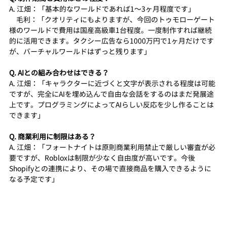
A. 江畑：「基本的なワールドであれば1〜3ヶ月程度です」 
　毛利：「クオリティにもよりますが、今回のトゥモローゲート
様のワールドで費用は国産高級車1台程度。一度制作すれば継続
的に活用できます。タクシー広告なら1000万円で1ヶ月だけです
が、バーチャルワールドはずっと残ります」
Q. AIとの組み合わせはできる？
A. 江畑：「キャラクターに近づくと文字が表示される程度は可能
ですが、完全にAIを埋め込んで自由な会話をするのはまだ発展途
上です。プログラミングによってAIらしい反応を少し作ることは
できます」
Q. 商業利用に制限はある？
A. 江畑：「フォートナイトは原則商業利用禁止で厳しい審査が必
要ですが、Robloxは制限が少なく自由度が高いです。今後
Shopifyとの連携により、その場で直接商品を購入できるように
なる予定です」