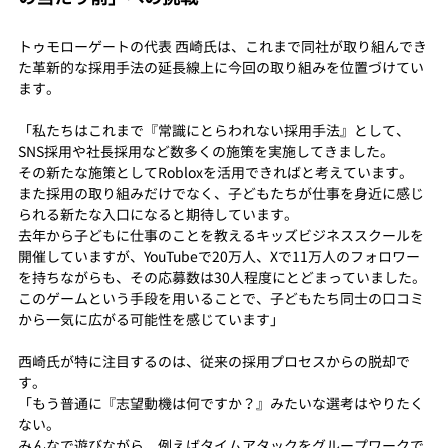
トゥモローゲートの代表 西崎氏は、これまで同社が取り組んでき
た革新的な採用手法の延長線上に今回の取り組みを位置づけてい
ます。
「私たちはこれまで『常識にとらわれない採用手法』として、
SNS採用や社長採用など数多くの施策を実施してきました。
その新たな施策としてRobloxを活用できればと考えています。
また採用の取り組みだけでなく、子どもたちが仕事を身近に感じ
られる新たな入口になると期待しています。
去年から子どもに仕事のことを教えるキッズビジネススクールを
開催していますが、YouTubeで20万人、Xで11万人のフォロワー
を持ちながらも、その応募数は30人程度にとどまっていました。
このゲームという手段を用いることで、子どもたち同士の口コミ
から一気に広がる可能性を感じています」
西崎氏が特に注目するのは、従来の採用プロセスからの脱却で
す。
「もう普通に『志望動機は何ですか？』みたいな選考はやりたく
ない。
みんなで遊びながら、例えばタイムアタックをグループワークで