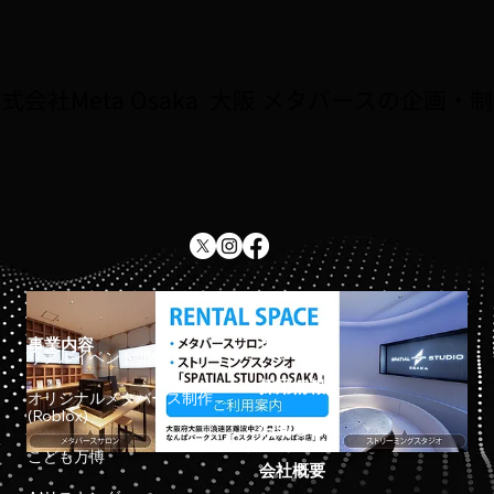
式会社Meta Osaka 大阪 メタバースの企画・
事業内容
ホーム
リアルイベント開催
採用情報
オリジナルメタバース制作
(Roblox)
お知らせ
こども万博
会社概要