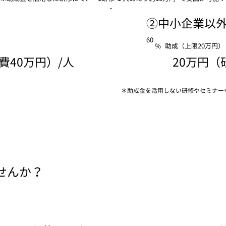
​②中小企業以
60
%
助成（上限20万円）
費40万円）/人
20万円（
＊助成金を活用しない研修やセミナー
せんか？