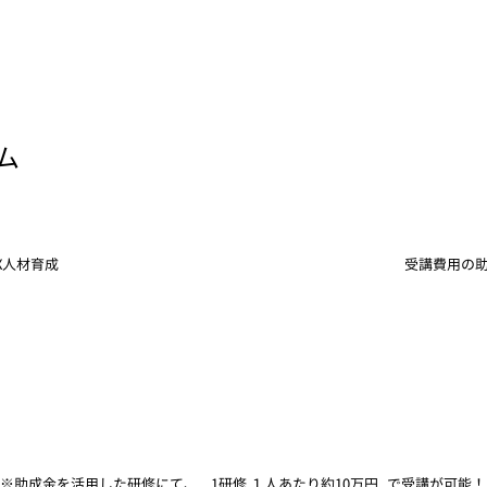
ム
DX人材育成
受講費用の
​※助成金を活用した研修にて、
1研修
１人あたり約10万円
で受講が可能！