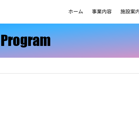
ホーム
事業内容
施設案
t Program
t Program