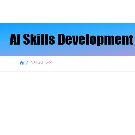
AI Skills Developmen
AI Skills Developmen
/
AIリスキング