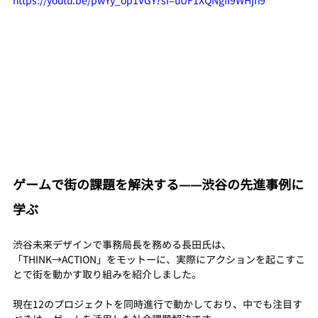
https://youtu.be/pwYy_op1VGY?si=uUF1XQNgIi9WHjh9
ゲームで街の課題を解決する——渋谷の先進事例に
学ぶ
渋谷未来デザインで事務局長を務める長田氏は、
「THINK→ACTION」をモットーに、実際にアクションを起こすこ
とで街を動かす取り組みを紹介しました。
現在12のプロジェクトを同時進行で動かしており、中でも注目す