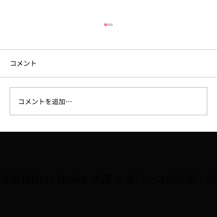
コメント
コメントを追加…
6月18日（木）セミナー開催「少数精鋭チ
ームを作るAI活用術」
式会社Meta Osaka 大阪 メタバースの企画・