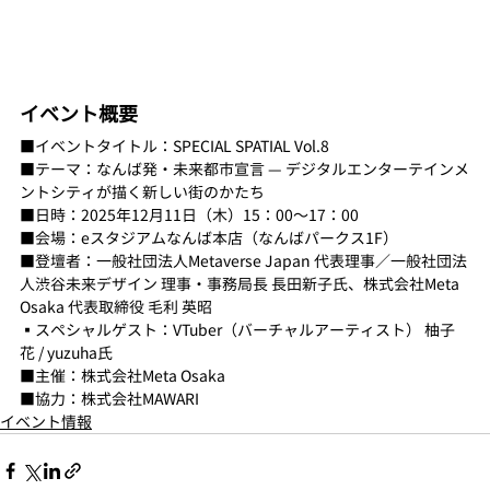
イベント概要
■イベントタイトル：SPECIAL SPATIAL Vol.8
■テーマ：なんば発・未来都市宣言 — デジタルエンターテインメ
ントシティが描く新しい街のかたち
■日時：2025年12月11日（木）15：00〜17：00
■会場：eスタジアムなんば本店（なんばパークス1F）
■登壇者：一般社団法人Metaverse Japan 代表理事／一般社団法
人渋谷未来デザイン 理事・事務局長 長田新子氏、株式会社Meta 
Osaka 代表取締役 毛利 英昭
▪️スペシャルゲスト：VTuber（バーチャルアーティスト） 柚子
花 / yuzuha氏
■主催：株式会社Meta Osaka
■協力：株式会社MAWARI
イベント情報