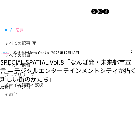
/
記事
すべての記事
株式会社Meta Osaka
2025年12月18日
すべての記事
SPECIAL SPATIAL Vol.8「なんば発・未来都市宣
イベント情報
言 — デジタルエンターテインメントシティが描く
プレスリリース
新しい街のかたち」
メディア掲載・放映
更新日：
2月26日
その他