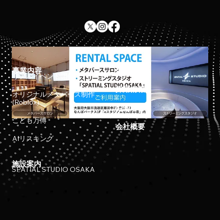
事業内容
ホーム
リアルイベント開催
採用情報
オリジナルメタバース制作
(Roblox)
お知らせ
こども万博
会社概要
AIリスキング
施設案内
SPATIAL STUDIO OSAKA