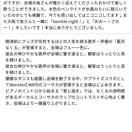
のですが、会場の皆さんが暖かく迎えてくださったおかげで楽しく
歌うことができました。水色のペンライトが水面みたいに揺らいで
いたのがとても綺麗で、今でも思い出してはニコニコしてます♩ま
た大阪で皆さんと一緒に「twinkle night！」と「おおー！さか
ー！」をしたいです！本当にありがとうございました。
開演前にグッズが完売するほどの人気を誇る歌手・声優の「藍月
なくる」が登場すると、会場はブルー一色に。
彼女の伸びやかな歌声が会場に響き渡ると、観客はうっとりと耳
を傾けました。
彼女の伸びやかな歌声が会場に響き渡ると、観客はうっとりと耳
を傾けました。
優雅なダンスも披露し会場を魅了する中、サプライズコラボとし
てMonsterZ MATEのコーサカが登場すると会場はどよめきます。
ピアノのイントロから始まる「君と話を」では、なくるの透明感
があるボーカルとコーサカのラップのコントラストが心地よく響
き、会場はより一層盛り上がりました。