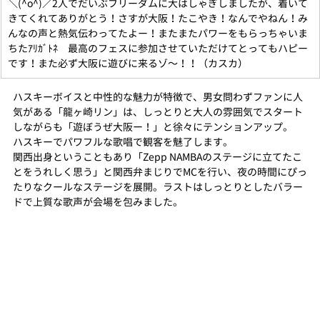
＼(^o^)／2人でだいぶフリーダムに大はしゃぎしましたが、着いて
きてくれてありがとう！さすが大阪！たこやき！なんでやねん！み
んなの声と熱気伝わってたよー！またまたパワーをもらっちゃいま
ちたｱﾘｶﾞﾄﾈ　最高のフェスに参加させていただけてとってもハピー
です！また必ず大阪に遊びに来るゾ〜！！（カスカ）
ハスキーボイスと中性的な魅力が特徴で、男女問わずファンに人
気がある「龍ヶ崎リン」は、しっとりと大人の雰囲気でスタート
しながらも「遊ぼうぜ大阪ー！」と徐々にテンションアップ。
ハスキーでパワフルな歌唱で観客を魅了します。
関西出身ということもあり「Zepp NAMBAのステージに立てたこ
とをうれしく思う」と関西弁まじりでMCを行い、夜の時間にぴっ
たりなクールなステージを展開。ラストはしっとりとしたバラー
ドで上質な歌声が会場を包みました。