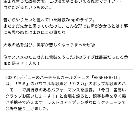
生まれ育った故郷大阪。この漢の庭ともいえる難波でライブ…。
血がたぎるというものよ。
昔からやりたいと憧れていた難波Zeppのライブ。
まだまだ先かと思っていたのに、こんな形でお声がかかるとは！夢
にも思わぬとはまさにこの事だな。
大阪の熱を浴び、実家が恋しくなっちまったぜ🥴
俺オススメのたこせんに舌鼓をうった後のライブは最高だったろ😎
また帰るぜ！大阪！
2020年デビューのバーチャルガールズデュオ「VESPERBELL」
は、「ヨミ」のパワフルな歌声と「カスカ」のポップな歌声のハ
ーモニーで奥行きのあるパフォーマンスを披露。「今日一番高い
クラップお願いしまーす！」と会場を煽ると、観客も手を高く掲
げ手拍子で応えます。ラストはアップテンポなロックチューンで
会場を盛り上げました。