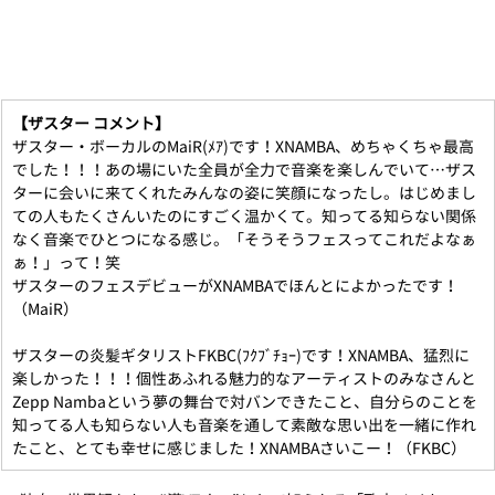
【ザスター コメント】
ザスター・ボーカルのMaiR(ﾒｱ)です！XNAMBA、めちゃくちゃ最高
でした！！！あの場にいた全員が全力で音楽を楽しんでいて…ザス
ターに会いに来てくれたみんなの姿に笑顔になったし。はじめまし
ての人もたくさんいたのにすごく温かくて。知ってる知らない関係
なく音楽でひとつになる感じ。「そうそうフェスってこれだよなぁ
ぁ！」って！笑
ザスターのフェスデビューがXNAMBAでほんとによかったです！
（MaiR）
ザスターの炎髪ギタリストFKBC(ﾌｸﾌﾞﾁｮｰ)です！XNAMBA、猛烈に
楽しかった！！！個性あふれる魅力的なアーティストのみなさんと
Zepp Nambaという夢の舞台で対バンできたこと、自分らのことを
知ってる人も知らない人も音楽を通して素敵な思い出を一緒に作れ
たこと、とても幸せに感じました！XNAMBAさいこー！（FKBC） 