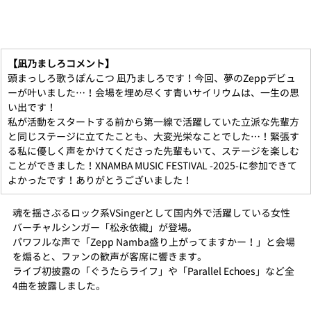
【凪乃ましろコメント】
頭まっしろ歌うぽんこつ 凪乃ましろです！今回、夢のZeppデビュ
ーが叶いました…！会場を埋め尽くす青いサイリウムは、一生の思
い出です！
私が活動をスタートする前から第一線で活躍していた立派な先輩方
と同じステージに立てたことも、大変光栄なことでした…！緊張す
る私に優しく声をかけてくださった先輩もいて、ステージを楽しむ
ことができました！XNAMBA MUSIC FESTIVAL -2025-に参加できて
よかったです！ありがとうございました！
魂を揺さぶるロック系VSingerとして国内外で活躍している女性
バーチャルシンガー「松永依織」が登場。
パワフルな声で「Zepp Namba盛り上がってますかー！」と会場
を煽ると、ファンの歓声が客席に響きます。
ライブ初披露の「ぐうたらライフ」や「Parallel Echoes」など全
4曲を披露しました。