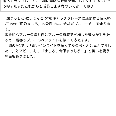
踊ってラップして！✨一緒に素敵な時間を過ごしてくれてありがと
う🐶まだまだこれからも成長します😎ついてきーてね♪
"頭まっしろ 歌うぽんこつ"をキャッチフレーズに活動する個人勢
VTuber「凪乃ましろ」の登場では、会場がブルー一色に染まりま
す。
印象的なブルーの瞳と白とブルーの衣装で登場した彼女が手を振
ると、観客もブルーのペンライトを振って応えます。
曲間のMCでは「青いペンライトを振ってたのちゃんと見えてまし
たー」とアピールし、「ましろ、今頭まっしろー」と笑いを誘う
場面もありました。