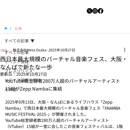
/
記事
すべての記事
株式会社Meta Osaka
2025年10月27日
すべての記事
西日本最大規模のバーチャル音楽フェス、大阪・
イベント情報
なんばで新たな一歩
プレスリリース
更新日：
2025年10月27日
メディア掲載・放映
YouTube総登録者280万人超のバーチャルアーティスト
15組がZepp Nambaに集結
その他
2025年9月13日、大阪・なんばにあるライブハウス「Zepp 
Namba」で西日本最大規模のバーチャル音楽フェス「XNAMBA 
MUSIC FESTIVAL-2025-」が開催されました。
YouTube総登録者数280万人超のバーチャルアーティスト
（VTuber）15組が一堂に会したこの音楽フェスティバルは、1階