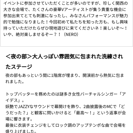
イベントに参加させていただくことが多いのですが、珍しく関西の
大きな会場で、たくさんの豪華Vアーティストが集う貴重な機会に
参加出来てとても刺激になったし、みなさんパフォーマンスが魅力
的で勉強になりました！今回初めて私たちを知った方も、もし興味
持っていただけたらぜひ現地遊びに来てくださいネ！楽しいぞ〜！
いや、絶対楽しませるぞー？！（NERO）
＜夜の部＞大人っぽい雰囲気に包まれた洗練され
たステージ
夜の部もあっという間に1階席が埋まり、開演前から熱気に包ま
れました。
トップバッターを務めたのは謎多き女性バーチャルシンガー「ア
イデス」。
妖艶でJAZZYなサウンドで幕開けを飾り、2曲披露後のMCで「ど
うだった？」と観客に問いかけると「最高〜！」という返事が会
場に響きます。
最後に衣装チェンジをしてロック調のアップテンポな曲で会場を
盛り上げました。