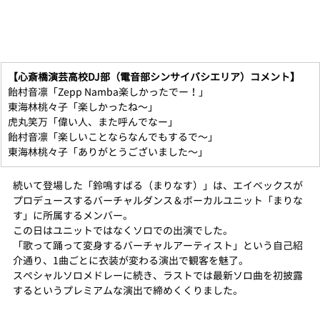
【心斎橋演芸高校DJ部（電音部シンサイバシエリア）コメント】
飴村音凛「Zepp Namba楽しかったでー！」
東海林桃々子「楽しかったね〜」
虎丸笑万「偉い人、また呼んでなー」
飴村音凛「楽しいことならなんでもするで〜」
東海林桃々子「ありがとうございました〜」
続いて登場した「鈴鳴すばる（まりなす）」は、エイベックスが
プロデュースするバーチャルダンス＆ボーカルユニット「まりな
す」に所属するメンバー。
この日はユニットではなくソロでの出演でした。
「歌って踊って変身するバーチャルアーティスト」という自己紹
介通り、1曲ごとに衣装が変わる演出で観客を魅了。
スペシャルソロメドレーに続き、ラストでは最新ソロ曲を初披露
するというプレミアムな演出で締めくくりました。