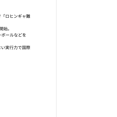
で「ロヒンギャ難
開始。
ーボールなどを
ない実行力で国際