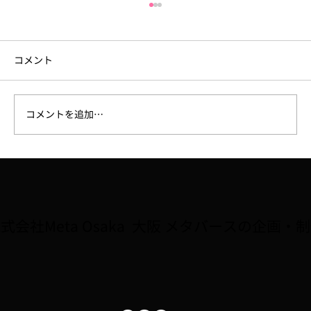
コメント
コメントを追加…
大阪府広報担当副知事「もずやん」が、
子どもに人気のゲーム『Roblox』に登
場。8/2〜全国キャラバン5会場で初披露
式会社Meta Osaka 大阪 メタバースの企画・