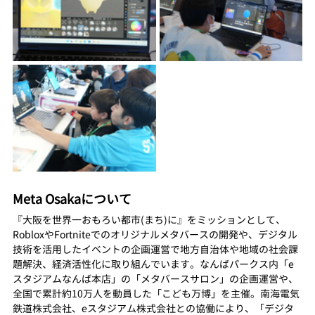
Meta Osakaについて
『大阪を世界一おもろい都市(まち)に』をミッションとして、
RobloxやFortniteでのオリジナルメタバースの開発や、デジタル
技術を活用したイベントの企画運営で地方自治体や地域の社会課
題解決、経済活性化に取り組んでいます。なんばパークス内「e
スタジアムなんば本店」の「メタバースサロン」の企画運営や、
全国で累計約10万人を動員した「こども万博」を主催。南海電気
鉄道株式会社、eスタジアム株式会社との協働により、「デジタ