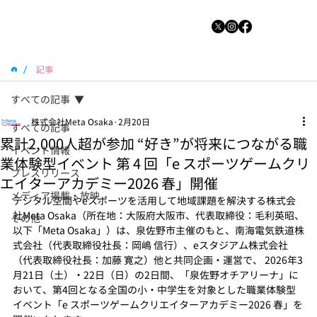
/
記事
すべての記事
株式会社Meta Osaka
2月20日
すべての記事
累計2,000人超が参加 “好き”が将来につながる職
イベント情報
業体験型イベント 第 4 回「e スポーツゲームクリ
プレスリリース
エイターアカデミー2026 春」開催
メディア掲載・放映
デジタル空間やeスポーツを活用して地域課題を解決する株式会
社Meta Osaka（所在地：大阪府大阪市、代表取締役：毛利英昭、
その他
以下「Meta Osaka」）は、泉佐野市主催のもと、南海電気鉄道株
式会社（代表取締役社長：岡嶋 信行）、eスタジアム株式会社
（代表取締役社長：加藤 寛之）他と共同企画・運営で、 2026年3
月21日（土）・22日（日）の2日間、「泉佐野オチアリーナ」に
おいて、第4回となる全国の小・中学生を対象とした職業体験型
イベント「e スポーツゲームクリエイターアカデミー2026 春」を