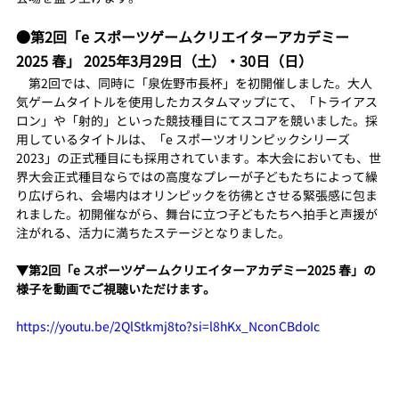
●第2回「e スポーツゲームクリエイターアカデミー
2025 春」 2025年3月29日（土）・30日（日）
　第2回では、同時に「泉佐野市長杯」を初開催しました。大人
気ゲームタイトルを使用したカスタムマップにて、「トライアス
ロン」や「射的」といった競技種目にてスコアを競いました。採
用しているタイトルは、「e スポーツオリンピックシリーズ 
2023」の正式種目にも採用されています。本大会においても、世
界大会正式種目ならではの高度なプレーが子どもたちによって繰
り広げられ、会場内はオリンピックを彷彿とさせる緊張感に包ま
れました。初開催ながら、舞台に立つ子どもたちへ拍手と声援が
注がれる、活力に満ちたステージとなりました。
▼第2回「e スポーツゲームクリエイターアカデミー2025 春」の
様子を動画でご視聴いただけます。
https://youtu.be/2QlStkmj8to?si=l8hKx_NconCBdoIc