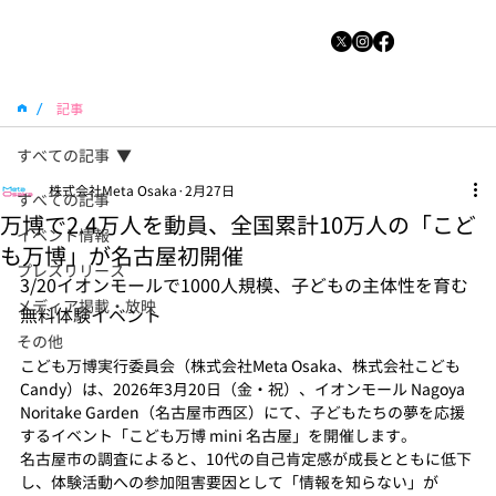
/
記事
すべての記事
株式会社Meta Osaka
2月27日
すべての記事
万博で2.4万人を動員、全国累計10万人の「こど
イベント情報
も万博」が名古屋初開催
プレスリリース
3/20イオンモールで1000人規模、子どもの主体性を育む
メディア掲載・放映
無料体験イベント
その他
こども万博実行委員会（株式会社Meta Osaka、株式会社こども
Candy）は、2026年3月20日（金・祝）、イオンモール Nagoya 
Noritake Garden（名古屋市西区）にて、子どもたちの夢を応援
するイベント「こども万博 mini 名古屋」を開催します。
名古屋市の調査によると、10代の自己肯定感が成長とともに低下
し、体験活動への参加阻害要因として「情報を知らない」が