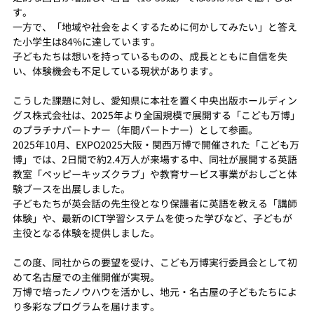
す。
一方で、「地域や社会をよくするために何かしてみたい」と答え
た小学生は84%に達しています。
子どもたちは想いを持っているものの、成長とともに自信を失
い、体験機会も不足している現状があります。
こうした課題に対し、愛知県に本社を置く中央出版ホールディン
グス株式会社は、2025年より全国規模で展開する「こども万博」
のプラチナパートナー（年間パートナー）として参画。
2025年10月、EXPO2025大阪・関西万博で開催された「こども万
博」では、2日間で約2.4万人が来場する中、同社が展開する英語
教室「ペッピーキッズクラブ」や教育サービス事業がおしごと体
験ブースを出展しました。
子どもたちが英会話の先生役となり保護者に英語を教える「講師
体験」や、最新のICT学習システムを使った学びなど、子どもが
主役となる体験を提供しました。
この度、同社からの要望を受け、こども万博実行委員会として初
めて名古屋での主催開催が実現。
万博で培ったノウハウを活かし、地元・名古屋の子どもたちによ
り多彩なプログラムを届けます。