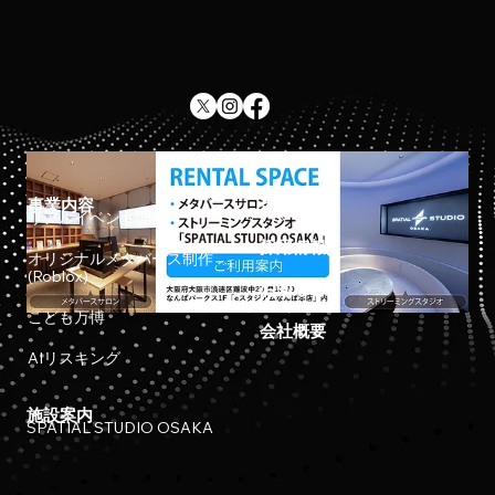
事業内容
ホーム
リアルイベント開催
採用情報
オリジナルメタバース制作
(Roblox)
お知らせ
こども万博
会社概要
AIリスキング
施設案内
SPATIAL STUDIO OSAKA