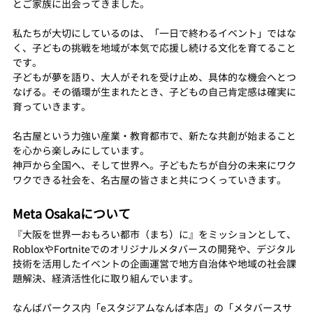
とご家族に出会ってきました。
私たちが大切にしているのは、「一日で終わるイベント」ではな
く、子どもの挑戦を地域が本気で応援し続ける文化を育てること
です。
子どもが夢を語り、大人がそれを受け止め、具体的な機会へとつ
なげる。その循環が生まれたとき、子どもの自己肯定感は確実に
育っていきます。
名古屋という力強い産業・教育都市で、新たな共創が始まること
を心から楽しみにしています。
神戸から全国へ、そして世界へ。子どもたちが自分の未来にワク
ワクできる社会を、名古屋の皆さまと共につくっていきます。
Meta Osakaについて
『大阪を世界一おもろい都市（まち）に』をミッションとして、
RobloxやFortniteでのオリジナルメタバースの開発や、デジタル
技術を活用したイベントの企画運営で地方自治体や地域の社会課
題解決、経済活性化に取り組んでいます。
なんばパークス内「eスタジアムなんば本店」の「メタバースサ