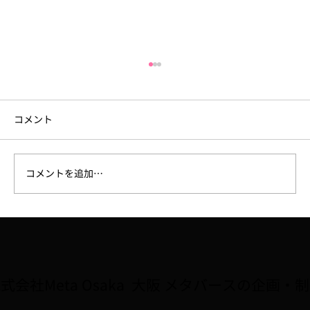
コメント
コメントを追加…
大阪府広報担当副知事「もずやん」が、
子どもに人気のゲーム『Roblox』に登
場。8/2〜全国キャラバン5会場で初披露
式会社Meta Osaka 大阪 メタバースの企画・