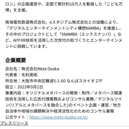
ロン」の企画運営や、全国で累計約10万人を動員した「こども万
博」を主催。
南海電気鉄道株式会社、eスタジアム株式会社との協働により、
「デジタルエンターテインメントシティ構想NAMBA」を推進し、
その中のプロジェクトとして「XNAMBA（エックスナンバ）」な
ど、AIやXR技術を活用した次世代の街づくりとエンターテインメ
ントに挑戦しています。
企業概要
会社名：株式会社Meta Osaka
代表者：毛利英昭
所在地：大阪市中央区難波5-1-60 なんばスカイオ 27F
設立：2023年9月1日
事業内容：オリジナルメタバースの開発・制作／メタバース関連
技術を活用した広告代理業務およびコンサル業務／デジタルツイ
ン(リアルとメタバースを融合した)のイベント企画・運営／地方
自治体や地域の課題解決や経済活性化のためのコンサル業務
公式サイト：
https://www.meta-osaka.co.jp/
プレスリリース