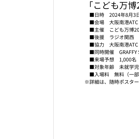
「こども万博20
■日時　2024年8月3
　■会場　大阪南港ATC
　■主催　こども万博202
　■後援　ラジオ関西
　■協力　大阪南港AT
　■同時開催　GRAFFY SU
　■来場予想　1,000
　■対象年齢　未就学児
　■入場料　無料（一部
※詳細は、随時ポスター