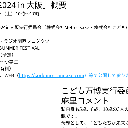
24 in 大阪」概要
日（土）10時〜17時　
4in大阪実行委員会（株式会社Meta Osaka・株式会社こどもC
C・ラジオ関西プロダクツ
MMER FESTIVAL
名（予定）
〜小学生
有料）
、WEB（
https://kodomo-banpaku.com
）等で公開して参り
こども万博実行委
麻里コメント
私自身も5歳、8歳、10歳の3人
親です。
母親として、子どもたちが未来