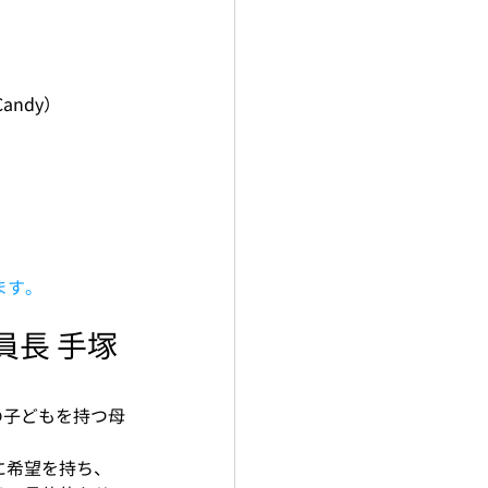
andy）
ます。
員長 手塚
の子どもを持つ母
に希望を持ち、