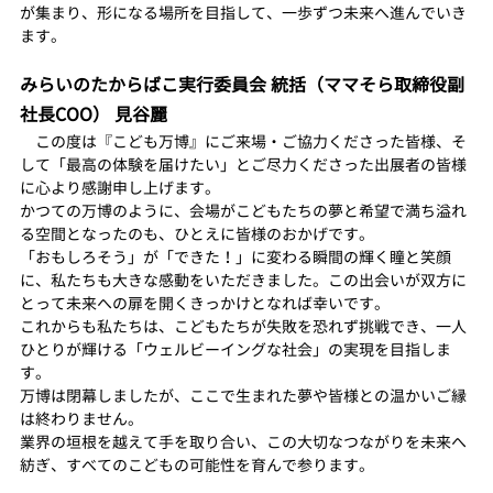
が集まり、形になる場所を目指して、一歩ずつ未来へ進んでいき
ます。
みらいのたからばこ実行委員会 統括（ママそら取締役副
社長COO） 見谷麗
　この度は『こども万博』にご来場・ご協力くださった皆様、そ
して「最高の体験を届けたい」とご尽力くださった出展者の皆様
に心より感謝申し上げます。 
かつての万博のように、会場がこどもたちの夢と希望で満ち溢れ
る空間となったのも、ひとえに皆様のおかげです。
「おもしろそう」が「できた！」に変わる瞬間の輝く瞳と笑顔
に、私たちも大きな感動をいただきました。この出会いが双方に
とって未来への扉を開くきっかけとなれば幸いです。 
これからも私たちは、こどもたちが失敗を恐れず挑戦でき、一人
ひとりが輝ける「ウェルビーイングな社会」の実現を目指しま
す。
万博は閉幕しましたが、ここで生まれた夢や皆様との温かいご縁
は終わりません。
業界の垣根を越えて手を取り合い、この大切なつながりを未来へ
紡ぎ、すべてのこどもの可能性を育んで参ります。