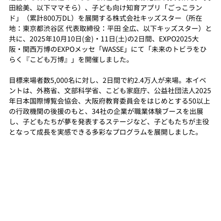
田絵美、以下ママそら）、子ども向け知育アプリ「ごっこラン
ド」（累計800万DL）を展開する株式会社キッズスター（所在
地：東京都渋谷区 代表取締役：平田 全広、以下キッズスター）と
共に、2025年10月10日(金)・11日(土)の2日間、EXPO2025大
阪・関西万博のEXPOメッセ「WASSE」にて「未来のトビラをひ
らく『こども万博』」を開催しました。
目標来場者数5,000名に対し、2日間で約2.4万人が来場。本イベ
ントは、外務省、文部科学省、こども家庭庁、公益社団法人2025
年日本国際博覧会協会、大阪府教育委員会をはじめとする50以上
の行政機関の後援のもと、34社の企業が職業体験ブースを出展
し、子どもたちが夢を発表するステージなど、子どもたちが主役
となって成長を実感できる多彩なプログラムを展開しました。