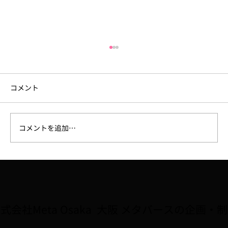
コメント
コメントを追加…
大阪府広報担当副知事「もずやん」が、
子どもに人気のゲーム『Roblox』に登
場。8/2〜全国キャラバン5会場で初披露
式会社Meta Osaka 大阪 メタバースの企画・