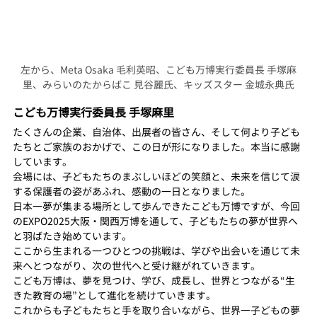
左から、Meta Osaka 毛利英昭、こども万博実行委員長 手塚麻
里、みらいのたからばこ 見谷麗氏、キッズスター 金城永典氏
こども万博実行委員長 手塚麻里
たくさんの企業、自治体、出展者の皆さん、そして何より子ども
たちとご家族のおかげで、この日が形になりました。本当に感謝
しています。
会場には、子どもたちのまぶしいほどの笑顔と、未来を信じて涙
する保護者の姿があふれ、感動の一日となりました。 
日本一夢が集まる場所として歩んできたこども万博ですが、今回
のEXPO2025大阪・関西万博を通して、子どもたちの夢が世界へ
と羽ばたき始めています。 
ここから生まれる一つひとつの挑戦は、学びや出会いを通じて未
来へとつながり、次の世代へと受け継がれていきます。
こども万博は、夢を見つけ、学び、成長し、世界とつながる“生
きた教育の場”として進化を続けていきます。 
これからも子どもたちと手を取り合いながら、世界一子どもの夢