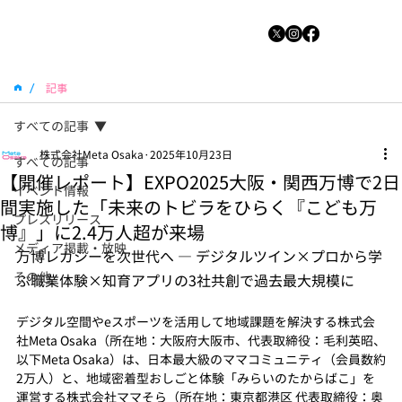
/
記事
すべての記事
株式会社Meta Osaka
2025年10月23日
すべての記事
【開催レポート】EXPO2025大阪・関西万博で2日
イベント情報
間実施した「未来のトビラをひらく『こども万
プレスリリース
博』」に2.4万人超が来場
メディア掲載・放映
万博レガシーを次世代へ ― デジタルツイン×プロから学
その他
ぶ職業体験×知育アプリの3社共創で過去最大規模に
デジタル空間やeスポーツを活用して地域課題を解決する株式会
社Meta Osaka（所在地：大阪府大阪市、代表取締役：毛利英昭、
以下Meta Osaka）は、日本最大級のママコミュニティ（会員数約
2万人）と、地域密着型おしごと体験「みらいのたからばこ」を
運営する株式会社ママそら（所在地：東京都港区 代表取締役：奥