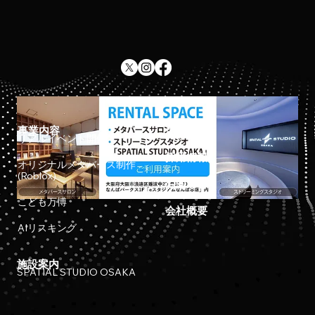
事業内容
ホーム
リアルイベント開催
採用情報
オリジナルメタバース制作
(Roblox)
お知らせ
こども万博
会社概要
AIリスキング
施設案内
SPATIAL STUDIO OSAKA