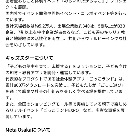
密着型おしごと体験イベント『みらいのたからばこ』」プロジェ
クトを展開。
国内外でイベント開催や監修イベント・コラボイベント等を行っ
ています。
累計来場者数は約5.2万人、出展企業数約340社、5割以上がB2B
企業、7割以上を中小企業が占めるなど、こども達のキャリア教
育と地域経済の活性化を両立し、共創からウェルビーイングな社
会をめざしています。
キッズスターについて
「子どもの夢中を育て、応援する」をミッションに、子ども向け
の知育・教育アプリを開発・運営しています。
代表的なプロダクトである社会体験アプリ「ごっこランド」は、
累計800万ダウンロードを突破し、子どもたちが「ごっこ遊び」
を通じて職業や社会の仕組みを楽しく学べる場を提供していま
す。
また、全国のショッピングモール等で実施している親子で楽しめ
るリアルイベント「ごっこランドEXPO」など、多彩な事業を展
開しています。
Meta Osakaについて