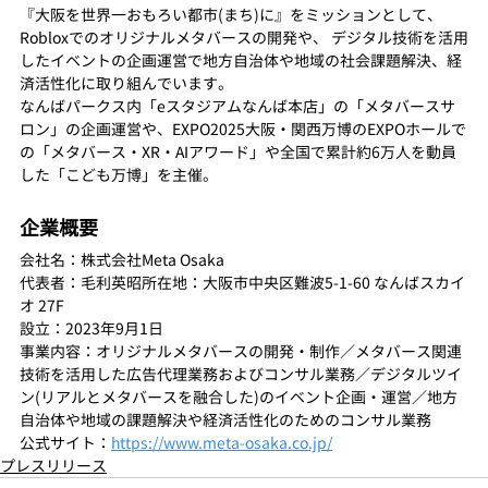
『大阪を世界一おもろい都市(まち)に』をミッションとして、
Robloxでのオリジナルメタバースの開発や、 デジタル技術を活用
したイベントの企画運営で地方自治体や地域の社会課題解決、経
済活性化に取り組んでいます。 
なんばパークス内「eスタジアムなんば本店」の「メタバースサ
ロン」の企画運営や、EXPO2025大阪・関西万博のEXPOホールで
の「メタバース・XR・AIアワード」や全国で累計約6万人を動員
した「こども万博」を主催。
企業概要
会社名：株式会社Meta Osaka
代表者：毛利英昭所在地：大阪市中央区難波5-1-60 なんばスカイ
オ 27F
設立：2023年9月1日
事業内容：オリジナルメタバースの開発・制作／メタバース関連
技術を活用した広告代理業務およびコンサル業務／デジタルツイ
ン(リアルとメタバースを融合した)のイベント企画・運営／地方
自治体や地域の課題解決や経済活性化のためのコンサル業務
公式サイト：
https://www.meta-osaka.co.jp/
プレスリリース