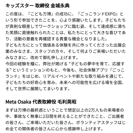
キッズスター 取締役 金城永典
この度は、『こども万博』の成功に、『ごっこランドEXPO』と
いう形で参加できたことを、心より感謝いたします。子どもたち
が真剣な眼差しでワークショップに臨む姿、そして達成感に満ち
た笑顔に直接触れられたことは、私たちにとって大きな喜びであ
り、活動の意義を再確認する貴重な機会となりました。
子どもたちにとって価値ある体験を共に作ってくださった出展企
業のみなさま、スタッフの方々、そして何よりご来場いただいた
みなさまに、改めて御礼申し上げます。
今回の経験を糧に、弊社が掲げる "子どもの夢中を育て、応援す
る" というミッションのもと、今後も、社会体験アプリ『ごっこ
ランド』をはじめ、リアルイベントや新たな取り組みを通じて、
子どもたちの好奇心を育み、未来への可能性を広げる場を全国、
そして世界に展開してまいります。
Meta Osaka 代表取締役 毛利英昭
まずは万博の最終週ということで想定以上の2万人もの来場者の
中、事故なく無事に2日間を終えることができたこと、ご出展者
の皆さん、ご来場いただいた皆さん、ボランティアスタッフはじ
め全ての関係者の皆さんに心から感謝申し上げます。 