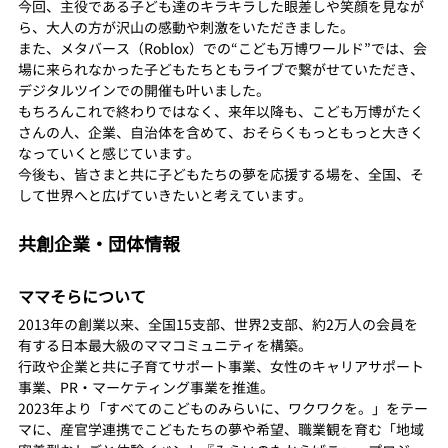
今回、主役である子ども達のキラキラした眼差しや笑顔を見なが
ら、大人の方が沢山の感動や刺激をいただきました。 
また、メタバース（Roblox）での“こども万博ワールド”では、会
場に来られなかった子どもたちともライブで繋がせていただき、
デジタルツインでの開催も叶いました。 
もちろんこれで終わりではなく、来年以降も、こども万博がたく
さんの人、企業、自治体を含めて、おそらくもっともっと大きく
なっていくと感じています。 
今後も、皆さまと共に子どもたちの夢を応援する場を、全国、そ
して世界へと広げていきたいと考えています。
共創企業・団体情報
ママそらについて
2013年の創業以来、全国15支部、世界2支部、約2万人の会員を
有する日本最大級のママコミュニティを構築。
行政や企業と共に子育てサポート事業、女性のキャリアサポート
事業、PR・マーケティング事業を推進。 
2023年より「すべてのこどものみらいに、ワクワクを。」をテー
マに、産官学連携でこどもたちの夢や希望、職業観を育む「地域