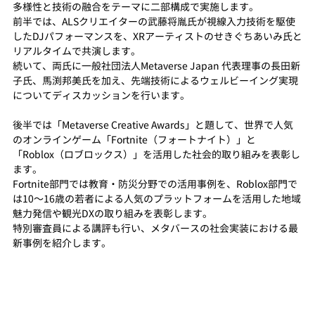
多様性と技術の融合をテーマに二部構成で実施します。
前半では、ALSクリエイターの武藤将胤氏が視線入力技術を駆使
したDJパフォーマンスを、XRアーティストのせきぐちあいみ氏と
リアルタイムで共演します。
続いて、両氏に一般社団法人Metaverse Japan 代表理事の長田新
子氏、馬渕邦美氏を加え、先端技術によるウェルビーイング実現
についてディスカッションを行います。
後半では「Metaverse Creative Awards」と題して、世界で人気
のオンラインゲーム「Fortnite（フォートナイト）」と
「Roblox（ロブロックス）」を活用した社会的取り組みを表彰し
ます。
Fortnite部門では教育・防災分野での活用事例を、Roblox部門で
は10～16歳の若者による人気のプラットフォームを活用した地域
魅力発信や観光DXの取り組みを表彰します。
特別審査員による講評も行い、メタバースの社会実装における最
新事例を紹介します。