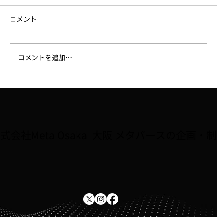
コメント
コメントを追加…
大阪府広報担当副知事「もずやん」が、
子どもに人気のゲーム『Roblox』に登
場。8/2〜全国キャラバン5会場で初披露
式会社Meta Osaka 大阪 メタバースの企画・