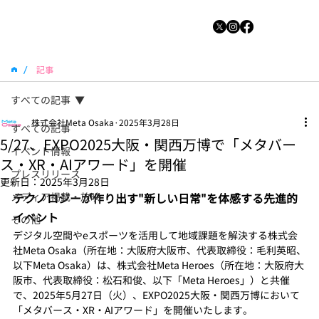
/
記事
すべての記事
株式会社Meta Osaka
2025年3月28日
すべての記事
5/27、EXPO2025大阪・関西万博で「メタバー
イベント情報
ス・XR・AIアワード」を開催
プレスリリース
更新日：
2025年3月28日
メディア掲載・放映
テクノロジーが作り出す"新しい日常"を体感する先進的
イベント
その他
デジタル空間やeスポーツを活用して地域課題を解決する株式会
社Meta Osaka（所在地：大阪府大阪市、代表取締役：毛利英昭、
以下Meta Osaka）は、株式会社Meta Heroes（所在地：大阪府大
阪市、代表取締役：松石和俊、以下「Meta Heroes」）と共催
で、2025年5月27日（火）、EXPO2025大阪・関西万博において
「メタバース・XR・AIアワード」を開催いたします。