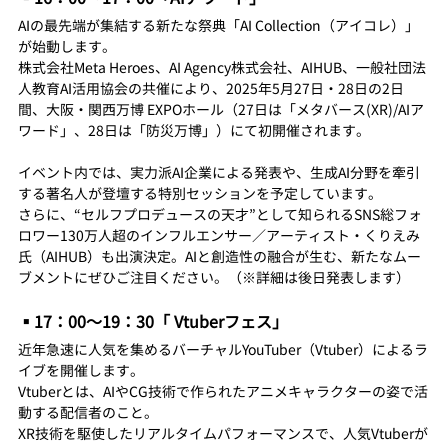
AIの最先端が集結する新たな祭典「AI Collection（アイコレ）」
が始動します。
株式会社Meta Heroes、AI Agency株式会社、AIHUB、一般社団法
人教育AI活用協会の共催により、2025年5月27日・28日の2日
間、大阪・関西万博 EXPOホール（27日は「メタバース(XR)/AIア
ワード」、28日は「防災万博」）にて初開催されます。
イベント内では、実力派AI企業による発表や、生成AI分野を牽引
する著名人が登壇する特別セッションを予定しています。 
さらに、“セルフプロデュースの天才”として知られるSNS総フォ
ロワー130万人超のインフルエンサー／アーティスト・くりえみ
氏（AIHUB）も出演決定。AIと創造性の融合が生む、新たなムー
ブメントにぜひご注目ください。（※詳細は後日発表します）
▪️17：00〜19：30「 Vtuberフェス」
近年急速に人気を集めるバーチャルYouTuber（Vtuber）によるラ
イブを開催します。
Vtuberとは、AIやCG技術で作られたアニメキャラクターの姿で活
動する配信者のこと。
XR技術を駆使したリアルタイムパフォーマンスで、人気Vtuberが