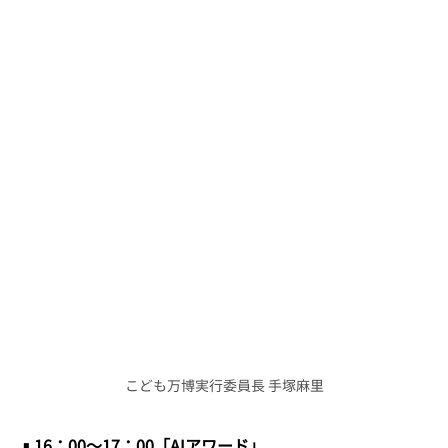
こども万博実行委員長 手塚麻里
▪️16：00〜17：00「AIアワード」