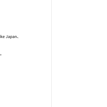
 Japan、
。
。