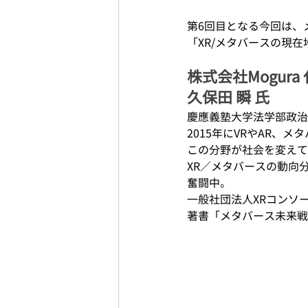
第6回目となる今回は、メ
「XR/メタバースの現
株式会社Mogura
久保田 瞬 氏
慶應義塾大学法学部政治
2015年にVRやAR、メ
この分野が社会を変えて
XR／メタバースの動向
奮闘中。
一般社団法人XRコンソ
著書「メタバース未来戦