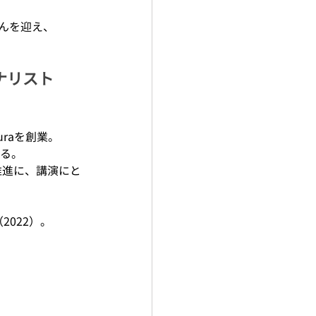
さんを迎え、
ーナリスト
uraを創業。
る。
推進に、講演にと
022）。