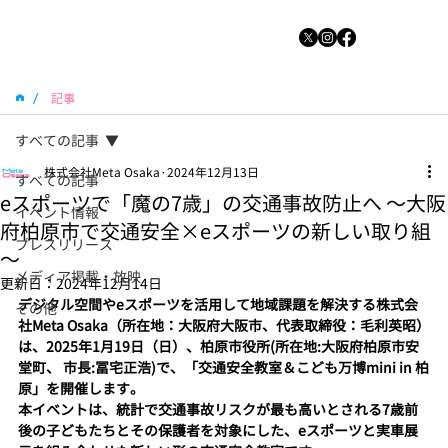
/
記事
すべての記事
株式会社Meta Osaka
2024年12月13日
すべての記事
eスポーツで「魔の7歳」の交通事故防止へ ～大阪
イベント情報
府柏原市で交通安全×eスポーツの新しい取り組
プレスリリース
～
メディア掲載・放映
更新日：
2024年12月14日
デジタル空間やeスポーツを活用して地域課題を解決する株式会
その他
社Meta Osaka（所在地：大阪府大阪市、代表取締役：毛利英昭）
は、2025年1月19日（日）、柏原市役所(所在地:大阪府柏原市安
堂町、 市長:冨宅正浩)で、「交通安全教室＆こども万博mini in 柏
原」を開催します。
本イベントは、統計で交通事故リスクが最も高いとされる7歳前
後の子どもたちとその保護者を対象にした、eスポーツと実車展