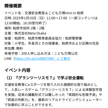
開催概要
イベント名：交通安全教室＆こども万博mini in 柏原
日時: 2025年1月19日（日）11:00～17:00（一部コンテンツは
12:00開始、16:30受付終了）
場所: 柏原市役所 1階・2階
主催：株式会社Meta Osaka
後援：柏原市、柏原市教育委員会協力：柏原警察署
対象：小学生、年長児とその保護者、柏原市および近隣の住民
参加費: 無料
来場予想：200人申し込み方法：こども万博公式
LINE（
https://lin.ee/mMWl7WK）にて案内
イベント内容
（1）『グランツーリスモ７』で学ぶ安全運転
交通安全教育にeスポーツを取り入れた画期的な取り組みとし
て、人気レースゲーム『グランツーリスモ７』による体験型学習
を実施。従来の講義形式では難しかった「実践的な危険予測」や
「即座の判断力」を、最新のリアルドライビングシミュレーター
で効果的に学ぶことができます。