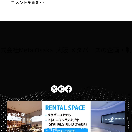
コメントを追加…
大阪府広報担当副知事「もずやん」が、
子どもに人気のゲーム『Roblox』に登
場。8/2〜全国キャラバン5会場で初披露
式会社Meta Osaka 大阪 メタバースの企画・
事業内容
ホーム
リアルイベント開催
採用情報
オリジナルメタバース制作