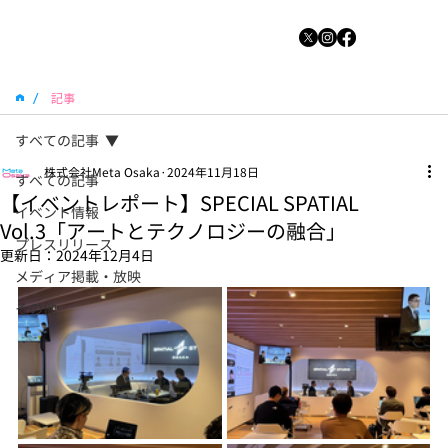
/
記事
すべての記事
株式会社Meta Osaka
2024年11月18日
すべての記事
【イベントレポート】SPECIAL SPATIAL
イベント情報
Vol.3「アートとテクノロジーの融合」
プレスリリース
更新日：
2024年12月4日
メディア掲載・放映
その他