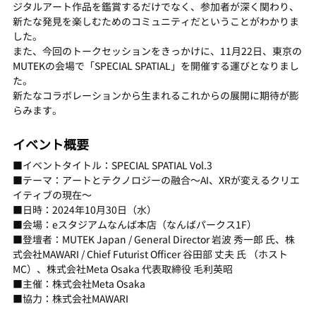
ジタルアート作品を鑑賞するだけでなく、参加者が深く関わり、
新たな発見を楽しむためのコミュニティだということがわかりま
した。
また、今回のトークセッションをきっかけに、11月22日、東京の
MUTEKの会場で「SPECIAL SPATIAL」を開催する運びとなりまし
た。
新たなコラボレーションから生まれるこれからの展開に期待が膨
らみます。
イベント概要
■イベントタイトル：SPECIAL SPATIAL Vol.3
■テーマ：アートとテクノロジーの融合〜AI、XRが変えるクリエ
イティブの現在〜
■日時：2024年10月30日（水）
■会場：eスタジアムなんば本店（なんばパークス1F）
■登壇者：MUTEK Japan / General Director 岩波 秀一郎 氏、株
式会社MAWARI / Chief Futurist Officer 谷田部 丈夫 氏 （ホスト
MC）、株式会社Meta Osaka 代表取締役 毛利英昭
■主催：株式会社Meta Osaka
■協力：株式会社MAWARI