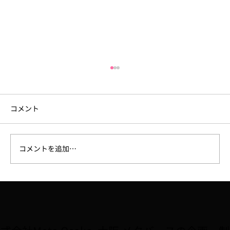
コメント
コメントを追加…
6月18日（木）セミナー開催「少数精鋭チ
ームを作るAI活用術」