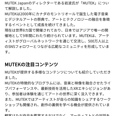
MUTEK Japanのディレクターである岩波氏が「MUTEK」につい
て解説しました。
MUTEKは2000年にカナダのモントリオールで誕生した電子音楽
とデジタルアートの祭典で、アートとテクノロジーの融合を象徴
するイベントとして成長を続けてきました。
現在は世界8カ国で開催されており、日本ではアジアで唯一の開
催地として9年間にわたり続けられています。MUTEKは、アーテ
ィストがグローバルネットワークを通じて交流し、500万人以上
のSNSフォロワーとつながる広範なコミュニティを形成していま
す。
MUTEKの注目コンテンツ
MUTEKが提供する多様なコンテンツについても紹介していただき
ました。
MUTEKの特徴的なプログラムには、音楽と映像を融合させたライ
ブパフォーマンスや、最新技術を活用したXRエキシビジョンがあ
り、参加者は体験を通じてアートの世界に深く没入できます。
また、MUTEKではアーティストが自らの知識をシェアするワーク
ショップも開催され、創作の裏側を学べる機会が提供されていま
す。
観客はただ作品を鑑賞するだけでなく、アーティストとの対話を