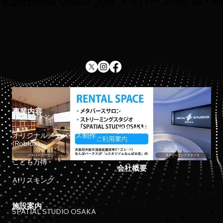
式会社Meta Osaka 大阪 メタバースの企画・
事業内容
ホーム
リアルイベント開催
採用情報
オリジナルメタバース制作
(Roblox)
お知らせ
こども万博
会社概要
AIリスキング
施設案内
SPATIAL STUDIO OSAKA