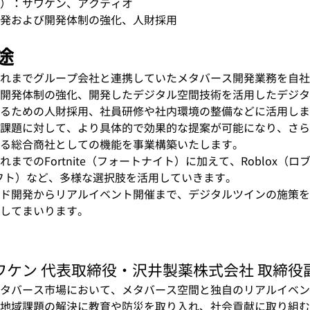
）：サワケン、アクティオ
発および開発体制の強化、人財採用
途
れまでグループ会社と連携していたメタバース開発業務を自社
開発体制の強化、開発したデジタル空間技術を活用したデジタ
るための人財採用、社員研修や社内環境の整備などに活用しま
課題に対して、より具体的で効果的な提案が可能になり、さら
る総合商社としての機能を事業構築いたします。
までのFortnite（フォートナイト）に加えて、Roblox（ロ
ンクラフト）など、多様な選択肢を活用していきます。
ド開発からリアルイベント開催まで、デジタルツインの施策を
してまいります。
サワケン 代表取締役・沢井製薬株式会社 取締役
タバース市場において、メタバース空間と独自のリアルイベン
域課題の解決に教育や防災を取り入れ、社会貢献に取り組むMet