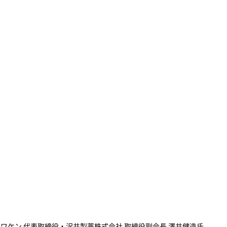
ワケン 代表取締役・沢井製薬株式会社 取締役副会長 澤井健造氏