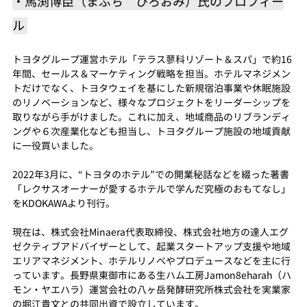
・馬渕博臣（まぶち　ひろおみ）氏のプロフィー
ル 
トヨタグループ運営ホテル「テラス蓼科リゾート＆スパ」で約16
年間、セールス＆マーケティング戦略を担当。ホテルマネジメン
トだけでなく、トヨタウェイを基にした新規宿泊事業や休眠施設
のリノベーションなど、様々なプロジェクトをリーダーシップを
取りながら手がけました。これに加え、地域商品のリブランディ
ングや６次産業化なども担当し、トヨタグループ施設の地域貢献
に一役買いました。
2022年3月に、“トヨタのホテル”での開業秘話などを綴った著書
「レクサスオーナーが愛するホテルで学んだ究極のおもてなし」
をKDOKAWAより刊行。
現在は、株式会社Minaera代表取締役、株式会社地方の達人エグ
ゼクティブアドバイザーとして、起業スタートアップ支援や地域
エリアマネジメント、ホテルリノベやプロデュースなどを主に行
っています。長野県東御市にある生ハム工房Jamon8eharah（ハ
モン・ヤエハラ）運営会社の八ヶ岳発酵研究所株式会社を実業家
の堀江貴文との共同出資で設立しています。