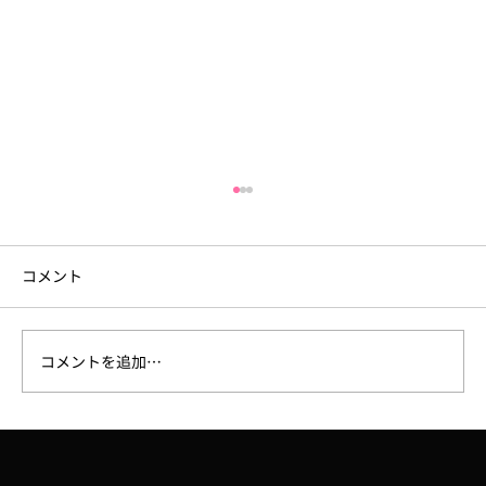
コメント
コメントを追加…
大阪府広報担当副知事「もずやん」が、
子どもに人気のゲーム『Roblox』に登