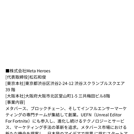
■株式会社Meta Heroes
[代表取締役]松⽯和俊
[東京本社]東京都渋⾕区渋⾕2-24-12 渋⾕スクランブルスクエア
39 階
[⼤阪本社]⼤阪府⼤阪市北区堂⼭町1-5 三共梅⽥ビル8階
[事業内容]
メタバース、ブロックチェーン、そしてインフルエンサーマーケ
ティングの専⾨チームが集結して創業。UEFN（Unreal Editor 
For Fortnite）にも参⼊し、進化し続けるテクノロジーとサービ
ス、マーケティング⼿法の⾰新を追求。メタバース市場における
新たな機会を提案し、⽇本発のアイデアで世界 に挑むスタートア