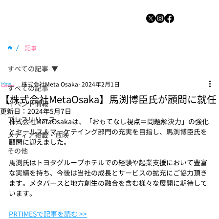
/
記事
すべての記事
株式会社Meta Osaka
2024年2月1日
すべての記事
【株式会社MetaOsaka】馬渕博臣氏が顧問に就任
イベント情報
更新日：
2024年5月7日
プレスリリース
株式会社MetaOsakaは、「おもてなし視点＝問題解決力」の強化
とセールス＆マーケテイング部門の充実を目指し、馬渕博臣氏を
メディア掲載・放映
顧問に迎えました。
その他
馬渕氏はトヨタグループホテルでの経験や起業支援において豊富
な実績を持ち、今後は当社の成長とサービスの拡充にご協力頂き
ます。メタバースと地方創生の融合を含む様々な展開に期待して
います。
PRTIMESで記事を読む >>