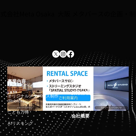
場。8/2〜全国キャラバン5会場で初披露
式会社Meta Osaka 大阪 メタバースの企画・
事業内容
ホーム
リアルイベント開催
採用情報
オリジナルメタバース制作
(Roblox)
お知らせ
こども万博
会社概要
AIリスキング