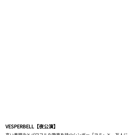
VESPERBELL【夜公演】
高い表現力とパワフルな歌声を持つシンガー「ヨミ」と、万人に