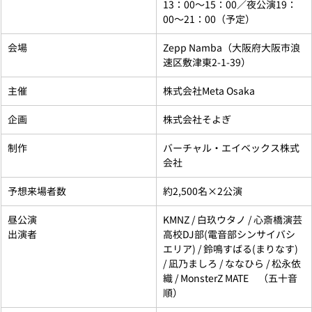
13：00〜15：00／夜公演19：
00〜21：00（予定）
会場
Zepp Namba（大阪府大阪市浪
速区敷津東2-1-39）
主催
株式会社Meta Osaka
企画
株式会社そよぎ
制作
バーチャル・エイベックス株式
会社
予想来場者数
約2,500名×2公演
昼公演
KMNZ / 白玖ウタノ / 心斎橋演芸
出演者
高校DJ部(電音部シンサイバシ
エリア) / 鈴鳴すばる(まりなす) 
/ 凪乃ましろ / ななひら / 松永依
織 / MonsterZ MATE　（五十音
順）