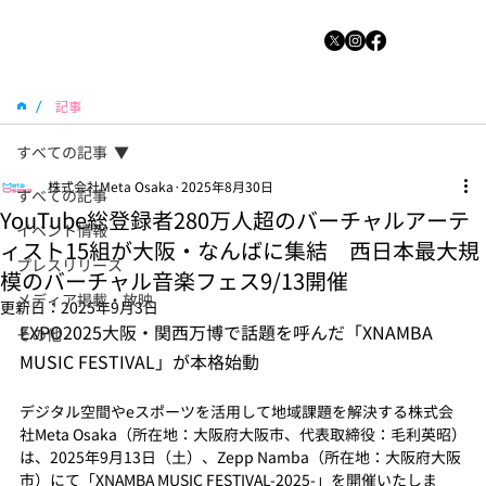
/
記事
すべての記事
株式会社Meta Osaka
2025年8月30日
すべての記事
YouTube総登録者280万人超のバーチャルアーテ
イベント情報
ィスト15組が大阪・なんばに集結 西日本最大規
プレスリリース
模のバーチャル音楽フェス9/13開催
メディア掲載・放映
更新日：
2025年9月3日
EXPO2025大阪・関西万博で話題を呼んだ「XNAMBA 
その他
MUSIC FESTIVAL」が本格始動
デジタル空間やeスポーツを活用して地域課題を解決する株式会
社Meta Osaka（所在地：大阪府大阪市、代表取締役：毛利英昭）
は、2025年9月13日（土）、Zepp Namba（所在地：大阪府大阪
市）にて「XNAMBA MUSIC FESTIVAL-2025-」を開催いたしま