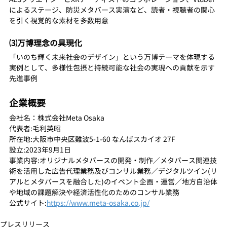
によるステージ、防災メタバース実演など、読者・視聴者の関心
を引く視覚的な素材を多数用意
⑶万博理念の具現化
「いのち輝く未来社会のデザイン」という万博テーマを体現する
実例として、多様性包摂と持続可能な社会の実現への貢献を示す
先進事例
企業概要
会社名：株式会社Meta Osaka
代表者:毛利英昭
所在地:大阪市中央区難波5-1-60 なんばスカイオ 27F
設立:2023年9月1日
事業内容:オリジナルメタバースの開発・制作／メタバース関連技
術を活用した広告代理業務及びコンサル業務／デジタルツイン(リ
アルとメタバースを融合した)のイベント企画・運営／地方自治体
や地域の課題解決や経済活性化のためのコンサル業務
公式サイト:
https://www.meta-osaka.co.jp/
プレスリリース