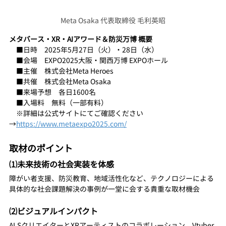
Meta Osaka 代表取締役 毛利英昭
メタバース・XR・AIアワード＆防災万博 概要
■日時　2025年5月27日（火）・28日（水）
　■会場　EXPO2025大阪・関西万博 EXPOホール
　■主催　株式会社Meta Heroes
　■共催　株式会社Meta Osaka
　■来場予想　各日1600名
　■入場料　無料（一部有料）
　※詳細は公式サイトにてご確認ください
→
https://www.metaexpo2025.com/
取材のポイント
⑴未来技術の社会実装を体感
障がい者支援、防災教育、地域活性化など、テクノロジーによる
具体的な社会課題解決の事例が一堂に会する貴重な取材機会
⑵ビジュアルインパクト
ALSクリエイターとXRアーティストのコラボレーション、Vtuber