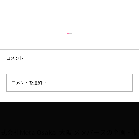
コメント
コメントを追加…
大阪府広報担当副知事「もずやん」が、
子どもに人気のゲーム『Roblox』に登
場。8/2〜全国キャラバン5会場で初披露
式会社Meta Osaka 大阪 メタバースの企画・