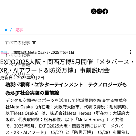
/
記事
すべての記事
株式会社Meta Osaka
2025年5月1日
すべての記事
EXPO2025大阪・関西万博5月開催「メタバース・
イベント情報
XR・AIアワード＆防災万博」事前説明会
プレスリリース
更新日：
2025年5月2日
メディア掲載・放映
防災・教育・エンターテインメント　テクノロジーがも
たらす社会実装の最前線
その他
デジタル空間やeスポーツを活用して地域課題を解決する株式会
社Meta Osaka（所在地：大阪府大阪市、代表取締役：毛利英昭、
以下Meta Osaka）は、株式会社Meta Heroes（所在地：大阪府大
阪市、代表取締役：松石和俊、以下「Meta Heroes」）と共催
で、2025年5月、EXPO2025大阪・関西万博において「メタバー
ス・XR・AIアワード」（5/27）と「防災万博」（5/28）を開催し