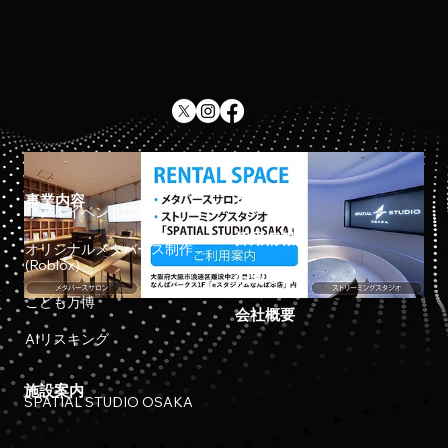
事業内容
ホーム
リアルイベント開催
採用情報
オリジナルメタバース制作
(Roblox)
お知らせ
こども万博
会社概要
AIリスキング
施設案内
SPATIAL STUDIO OSAKA