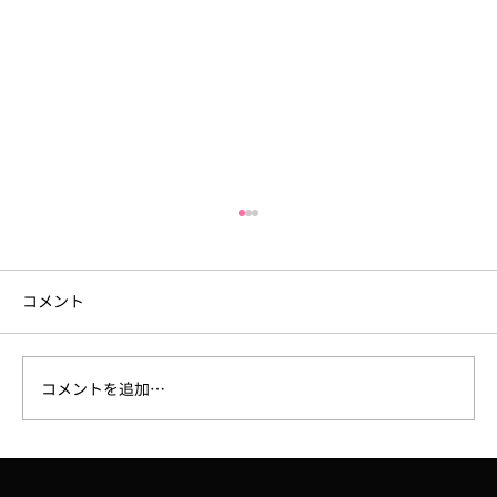
コメント
コメントを追加…
6月18日（木）セミナー開催「少数精鋭チ