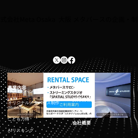
ームを作るAI活用術」
式会社Meta Osaka 大阪 メタバースの企画・
事業内容
ホーム
リアルイベント開催
採用情報
オリジナルメタバース制作
(Roblox)
お知らせ
こども万博
会社概要
AIリスキング