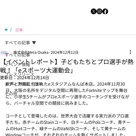
/
記事
すべての記事
株式会社Meta Osaka
2024年12月12日
すべての記事
【イベントレポート】子どもたちとプロ選手が熱
イベント情報
戦！「eスポーツ大運動会」
プレスリリース
更新日：
2024年12月14日
メディア掲載・放映
歓声と熱気に包まれたeスタジアムなんば本店。2024年11月30
日、大阪の名所をデジタル空間に再現したFortniteマップを舞台
その他
に、小学生5チームがプロeスポーツ選手のコーチングを受けなが
ら、バーチャル空間での競技に挑みました。
コーチとして登場したのは、世界大会で活躍する実力派のプロ選
手たち。赤チームのStainコーチ、白チームのPolsコーチ、青チー
ムのHurtコーチ、緑チームのVaNiShコーチ、そして黄チームの
Windowコーチが、それぞれのチームを熱くサポートしました。