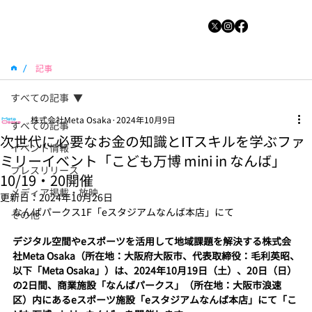
/
記事
すべての記事
株式会社Meta Osaka
2024年10月9日
すべての記事
次世代に必要なお金の知識とITスキルを学ぶファ
イベント情報
ミリーイベント「こども万博 mini in なんば」
プレスリリース
10/19・20開催
メディア掲載・放映
更新日：
2024年10月26日
なんばパークス1F「eスタジアムなんば本店」にて
その他
デジタル空間やeスポーツを活用して地域課題を解決する株式会
社Meta Osaka（所在地：大阪府大阪市、代表取締役：毛利英昭、
以下「Meta Osaka」）は、2024年10月19日（土）、20日（日）
の2日間、商業施設「なんばパークス」（所在地：大阪市浪速
区）内にあるeスポーツ施設「eスタジアムなんば本店」にて「こ