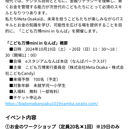
現代では、デジタル技術とともに、金融リテラシーを理解し、賢
くお金を管理する能力が次世代のこどもたちにとって必須のスキ
ルとなりつつあります。
私たちMeta Osakaは、未来を担うこどもたちが楽しみながらITス
キルとお金の知識を学び、可能性を広げる場を提供することを目
的に、「こども万博mini in なんば」を開催します。
「こども万博mini in なんば」概要
　■日時　2024年10月19日（土）・20日（日）11：30〜18：
30（開場11：00）
　■会場　eスタジアムなんば本店（なんばパークス1F）
　■主催　こども万博実行委員会（株式会社Meta Osaka・株式会
社こどもCandy）
　■来場予想　700名（予定）
　■対象年齢　未就学児〜小学生
　■入場料　無料（一部有料）
　■チケット申込み　
https://kodomobanpaku1019namba.peatix.com/
イベント内容
①お金のワークショップ（定員20名✖️1回）※19日のみ