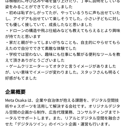
は積極的に呼び込みや場を盛り上げたり、丁寧に説明をしている
姿をみることができてホッとしました
・初めは恥ずかしがってたが、やっているうちに声も出せていた
し、アイデアも出せていて楽しそうでした。小さい子どもに対し
ても優しく接していて、成長したなと思いました
・ドローンの構造や飛ぶ仕組みなども教えてもらえるとより興味
が持てたと思います
・家だと親がやってしまいがちなことも、自主的にやらせてもら
えたので自分でできて素敵な体験でした
・学校では習わない、趣味にも仕事にも繋がる便利なツールを教
えて頂きありがとうございました
・ゲームクリエーターってオタクと言うイメージがありました
が、いい意味でイメージが変わりました。スタッフさんも明るく
好感がもてました
企業概要
Meta Osaka は、企業や自治体が抱える課題を、デジタル空間技
術や e スポーツを活用して解決する会社です。オリジナルデジタ
ル空間の企画から制作、広告代理業務、コンサルティングまでト
ータルでサポートします。また、リアルとデジタル空間を融合さ
せた「デジタルツイン」のイベント企画・運営も行います。