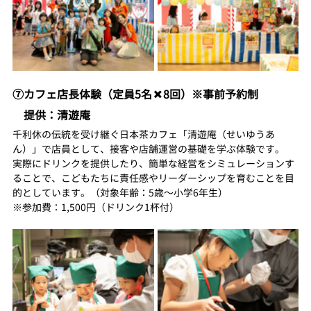
⑦カフェ店長体験（定員5名✖️8回）※事前予約制
　提供：清遊庵
千利休の伝統を受け継ぐ日本茶カフェ「清遊庵（せいゆうあ
ん）」で店員として、接客や店舗運営の基礎を学ぶ体験です。
実際にドリンクを提供したり、簡単な経営をシミュレーションす
ることで、こどもたちに責任感やリーダーシップを育むことを目
的としています。（対象年齢：5歳〜小学6年生）
※参加費：1,500円（ドリンク1杯付）