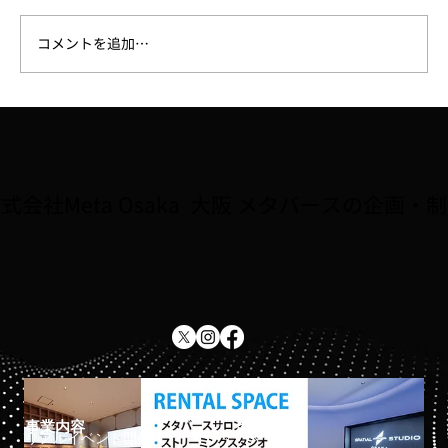
コメントを追加…
大阪府広報担当副知事「もずやん」が、
子どもに人気のゲーム『Roblox』に登
場。8/2〜全国キャラバン5会場で初披露
式会社Meta Osaka 大阪 メタバースの企画・
事業内容
ホーム
リアルイベント開催