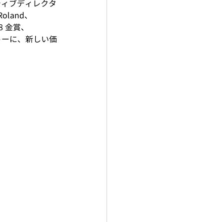
ティブディレクタ
oland、
08 金賞、
モットーに、新しい価