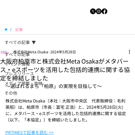
/
記事
すべての記事
株式会社Meta Osaka
2024年5月28日
すべての記事
大阪府柏原市と株式会社Meta Osakaがメタバー
イベント情報
ス・eスポーツを活用した包括的連携に関する協
プレスリリース
定を締結しました
メディア掲載・放映
～選ばれるまち「柏原」の実現を目指して～
その他
株式会社Meta Osaka（本社：大阪市中央区　代表取締役：毛利 
英昭）は、柏原市（市長：冨宅 正浩）と、2024年5月28日(火)
に、メタバース・eスポーツを活用した包括的連携に関する協定
（以下、「本協定」）を締結いたしました。
PRTIMESで記事を読む >>