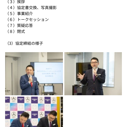
（３）挨拶
（４）協定書交換、写真撮影
（５）事業紹介
（６）トークセッション
（７）質疑応答
（８）閉式　
（3）協定締結の様子