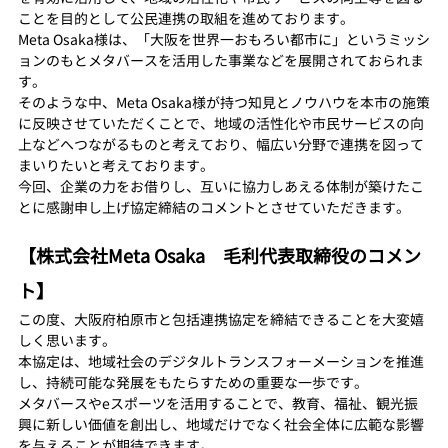
ことを目的として公民連携の取組を進めております。
Meta Osaka様は、「大阪を世界一おもろい都市に」というミッシ
ョンのもとメタバースを活用した事業などを展開されておられま
す。
そのような中、Meta Osaka様が持つ知見とノウハウを本市の施策
に反映させていただくことで、地域の活性化や市民サービスの向
上などへつながるものと考えており、幅広い分野で連携を図って
まいりたいと考えております。
今回、企業の力をお借りし、互いに協力しあえる体制が築けたこ
とに感謝申し上げ協定締結のコメントとさせていただきます。
【株式会社Meta Osaka　毛利代表取締役のコメン
ト】
この度、大阪府柏原市と包括連携協定を締結できることを大変嬉
しく思います。
本協定は、地域社会のデジタルトランスフォーメーションを推進
し、持続可能な発展をもたらすための重要な一歩です。
メタバースやeスポーツを活用することで、教育、福祉、観光振
興に新しい価値を創出し、地域だけでなく社会全体に広範な影響
を与えることが期待できます。