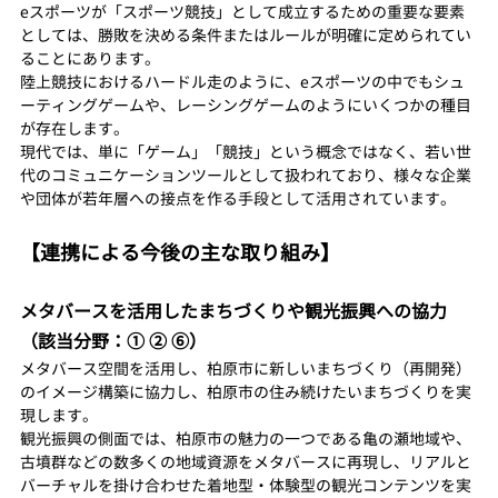
eスポーツが「スポーツ競技」として成立するための重要な要素
としては、勝敗を決める条件またはルールが明確に定められてい
ることにあります。
陸上競技におけるハードル走のように、eスポーツの中でもシュ
ーティングゲームや、レーシングゲームのようにいくつかの種目
が存在します。
現代では、単に「ゲーム」「競技」という概念ではなく、若い世
代のコミュニケーションツールとして扱われており、様々な企業
や団体が若年層への接点を作る手段として活用されています。
【連携による今後の主な取り組み】
メタバースを活用したまちづくりや観光振興への協力
（該当分野：① ② ⑥）
メタバース空間を活用し、柏原市に新しいまちづくり（再開発）
のイメージ構築に協力し、柏原市の住み続けたいまちづくりを実
現します。
観光振興の側面では、柏原市の魅力の一つである亀の瀬地域や、
古墳群などの数多くの地域資源をメタバースに再現し、リアルと
バーチャルを掛け合わせた着地型・体験型の観光コンテンツを実