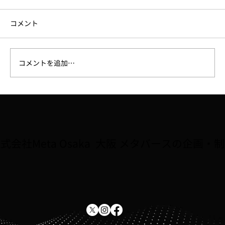
コメント
コメントを追加…
大阪府広報担当副知事「もずやん」が、
子どもに人気のゲーム『Roblox』に登
場。8/2〜全国キャラバン5会場で初披露
式会社Meta Osaka 大阪 メタバースの企画・