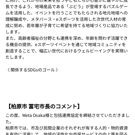
に向け、これからの未来を担う子どもたちが心豊かに健やかに成
長できるよう、地場産品である「ぶどう」が登場するパズルゲー
ムを活用した、イベントを行うことでもたらされる地元地域への
理解醸成や、メタバース・eスポーツを活用した次世代人材の育
成に努め、若年層が子育てに希望を持てる地域づくりに協力いた
します。
また、高齢者福祉の分野とも連携を深め、年齢を問わず活躍でき
る機会の提供、eスポーツイベントを通じて地域コミュニティを
創造することで、幅広い世代におけるウェルビーイングを実現い
たします。
〈 関係するSDGsのゴール 〉
【柏原市 冨宅市長のコメント】
この度、Meta Osaka様と包括連携協定を締結させていただきまし
た。
柏原市では、市及び民間企業のそれぞれが有する人的・物的資源
を有効に活用して、地域の活性化や市民サービスの向上等を図る