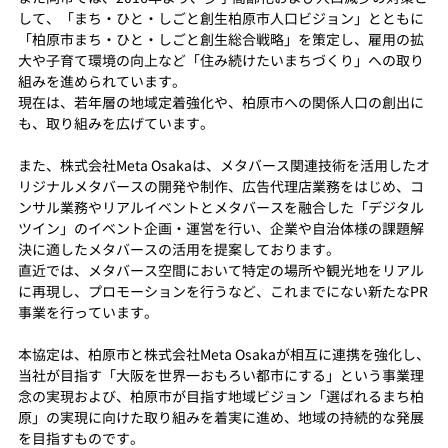
して、「まち・ひと・しごと創生柏原市人口ビジョン」とともに
「柏原市まち・ひと・しごと創生総合戦略」を策定し、雇用の拡
大や子育て環境の向上など「住み続けたいまちづくり」への取り
組みを進められています。
現在は、若年層の地域定着強化や、柏原市への関係人口の創出に
も、取り組みを広げています。
また、株式会社Meta Osakaは、メタバース関連技術を活用したオ
リジナルメタバースの開発や制作、広告代理店業務をはじめ、コ
ンサル業務やリアルイベントとメタバースを融合した「デジタル
ツイン」のイベント企画・運営を行い、企業や自治体様の課題解
決に適したメタバースの活用を提案しております。
直近では、メタバース空間において特定の場所や観光地をリアル
に再現し、プロモーションを行うなど、これまでにない新たなPR
事業を行っています。
本協定は、柏原市と株式会社Meta Osakaが相互に連携を強化し、
当社が目指す「大阪を世界一おもろい都市にする」という事業理
念の実現および、柏原市が目指す地域ビジョン「選ばれるまち柏
原」の実現に向けた取り組みを着実に進め、地域の持続的な発展
を目指すものです。