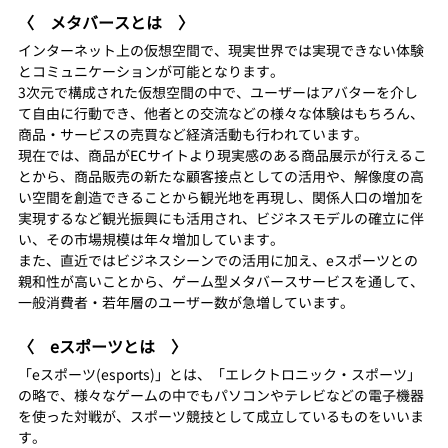
〈　メタバースとは　〉
インターネット上の仮想空間で、現実世界では実現できない体験
とコミュニケーションが可能となります。
3次元で構成された仮想空間の中で、ユーザーはアバターを介し
て自由に行動でき、他者との交流などの様々な体験はもちろん、
商品・サービスの売買など経済活動も行われています。
現在では、商品がECサイトより現実感のある商品展示が行えるこ
とから、商品販売の新たな顧客接点としての活用や、解像度の高
い空間を創造できることから観光地を再現し、関係人口の増加を
実現するなど観光振興にも活用され、ビジネスモデルの確立に伴
い、その市場規模は年々増加しています。
また、直近ではビジネスシーンでの活用に加え、eスポーツとの
親和性が高いことから、ゲーム型メタバースサービスを通して、
一般消費者・若年層のユーザー数が急増しています。
〈　eスポーツとは　〉
「eスポーツ(esports)」とは、「エレクトロニック・スポーツ」
の略で、様々なゲームの中でもパソコンやテレビなどの電子機器
を使った対戦が、スポーツ競技として成立しているものをいいま
す。