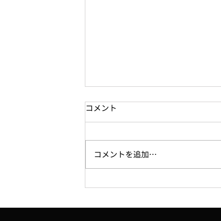
コメント
コメントを追加…
【WEB】7/16、「週刊大阪日
日新聞」に「YOUNG
IMPACT」第2期決勝大会に関