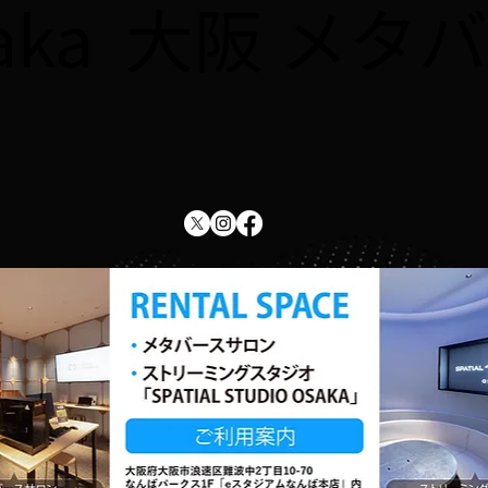
saka 大阪 
由研究をしよう！！」が紹介
をし
されました
した