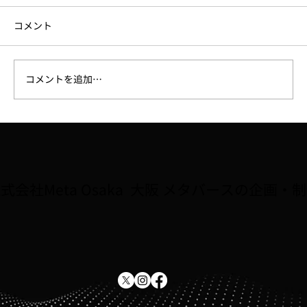
コメント
コメントを追加…
【ラジオ】7/31、FM大阪「なんMEGA!」
で8月開催予定の講座「Robloxで夏休み自
由研究をしよう！！」が紹介されました
式会社Meta Osaka 大阪 メタバースの企画・