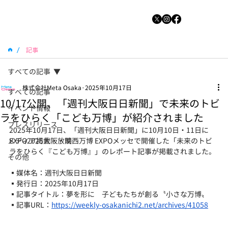
/
記事
すべての記事
株式会社Meta Osaka
2025年10月17日
すべての記事
10/17公開、「週刊大阪日日新聞」で未来のトビ
イベント情報
ラをひらく「こども万博」が紹介されました
プレスリリース
2025年10月17日、「週刊大阪日日新聞」に10月10日・11日に
メディア掲載・放映
EXPO2025大阪・関西万博 EXPOメッセで開催した「未来のトビ
ラをひらく『こども万博』」のレポート記事が掲載されました。
その他
▪媒体名：週刊大阪日日新聞
▪発行日：2025年10月17日
▪記事タイトル：夢を形に　子どもたちが創る〝小さな万博〟
▪記事URL：
https://weekly-osakanichi2.net/archives/41058