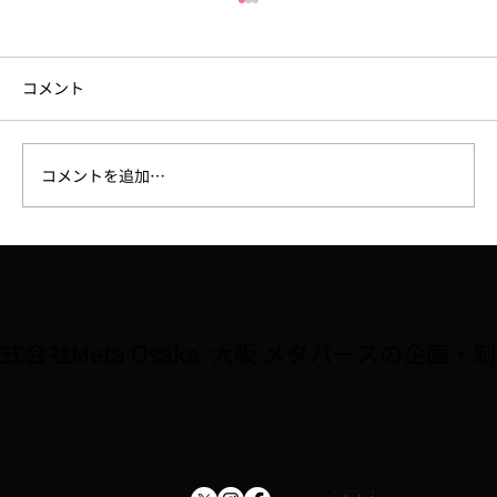
コメント
コメントを追加…
【ラジオ】7/31、FM大阪「なんMEGA!」
で8月開催予定の講座「Robloxで夏休み自
由研究をしよう！！」が紹介されました
式会社Meta Osaka 大阪 メタバースの企画・