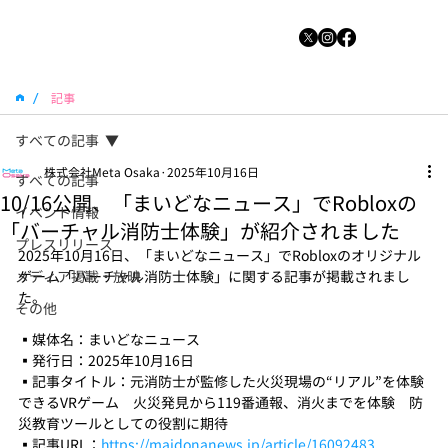
/
記事
すべての記事
株式会社Meta Osaka
2025年10月16日
すべての記事
10/16公開、「まいどなニュース」でRobloxの
イベント情報
「バーチャル消防士体験」が紹介されました
プレスリリース
2025年10月16日、「まいどなニュース」でRobloxのオリジナル
メディア掲載・放映
ゲーム「バーチャル消防士体験」に関する記事が掲載されまし
た。
その他
▪️媒体名：まいどなニュース
▪️発行日：2025年10月16日
▪️記事タイトル：元消防士が監修した火災現場の“リアル”を体験
できるVRゲーム　火災発見から119番通報、消火までを体験　防
災教育ツールとしての役割に期待
▪️記事URL：
https://maidonanews.jp/article/16092483