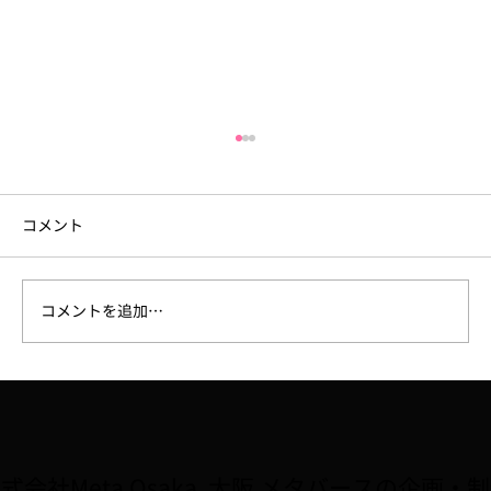
コメント
コメントを追加…
【ラジオ】7/31、FM大阪「なんMEGA!」
で8月開催予定の講座「Robloxで夏休み自
由研究をしよう！！」が紹介されました
式会社Meta Osaka 大阪 メタバースの企画・