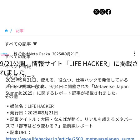
/
記事
すべての記事
株式会社Meta Osaka
2025年9月21日
すべての記事
9/21公開、情報サイト「LIFE HACKER」に掲載さ
イベント情報
れました
プレスリリース
2025年9月21日、使える、役立つ、仕事ハックを発信している
メディア掲載・放映
「LIFE HACKER」に、9月4日に開催された「Metaverse Japan 
Summit 2025」に関するレポート記事が掲載されました。
その他
▪媒体名：LIFE HACKER
▪発行日：2025年9月21日
▪記事タイトル：大阪・なんばが動く。リアルを超えるメタバー
スで「都市はどう変わる？」最前線レポート
▪記事URL：
https://www.lifehacker.jp/article/2509_metaversejapan_summ