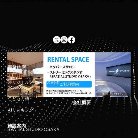
事業内容
ホーム
リアルイベント開催
採用情報
オリジナルメタバース制作
(Roblox)
お知らせ
こども万博
会社概要
AIリスキング
施設案内
SPATIAL STUDIO OSAKA