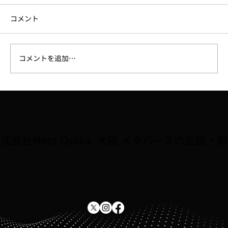
コメント
コメントを追加…
【ラジオ】7/31、FM大阪「なんMEGA!」
で8月開催予定の講座「Robloxで夏休み自
由研究をしよう！！」が紹介されました
式会社Meta Osaka 大阪 メタバースの企画・