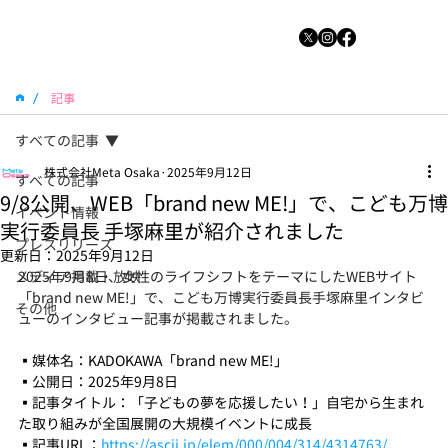
/
記事
すべての記事
株式会社Meta Osaka
2025年9月12日
すべての記事
9/8公開、WEB「brand new ME!」で、こども万博
イベント情報
実行委員長 手塚麻里が紹介されました
プレスリリース
更新日：
2025年9月12日
メディア掲載・放映
2025年9月8日、女性のライフシフトをテーマにしたWEBサイト
「brand new ME!」で、こども万博実行委員長手塚麻里インタビ
その他
ューのインタビュー記事が掲載されました。
▪️媒体名：KADOKAWA「brand new ME!」
▪️公開日：2025年9月8日
▪️記事タイトル：「子どもの夢を応援したい！」自宅から生まれ
た取り組みが全国展開の大規模イベントに成長
▪️記事URL：
https://ascii.jp/elem/000/004/314/4314763/