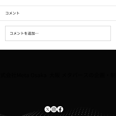
コメント
コメントを追加…
【ラジオ】7/31、FM大阪「なんMEGA!」
で8月開催予定の講座「Robloxで夏休み自
由研究をしよう！！」が紹介されました
式会社Meta Osaka 大阪 メタバースの企画・