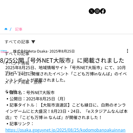
/
記事
すべての記事
株式会社Meta Osaka
2025年8月25日
すべての記事
8/25公開「号外NET大阪市」に掲載されました
イベント情報
2025年8月25日、地域情報サイト「号外NET大阪市」にて、10月
プレスリリース
23日・24日に開催されたイベント「こども万博inなんば」のイベ
ントレポートが掲載されました。
メディア掲載・放映
その他
▪️媒体名：号外NET大阪市
▪️公開日：2025年8月25日（月）
▪️記事タイトル：【大阪市浪速区】こども縁日に、白熱のオンラ
インゲームにと大盛況！8月23日・24日、『eスタジアムなんば本
店』で『こども万博 in なんば』が開催されました！
▪️記事リンク：
https://osaka.goguynet.jp/2025/08/25/kodomobanpakuinnan