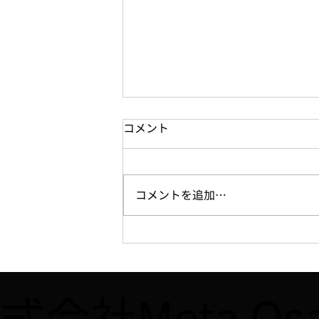
コメント
コメントを追加…
【WEB】7/16、「週刊大阪日
日新聞」に「YOUNG
IMPACT」第2期決勝大会に関
式会社Meta O
する記事が掲載されました