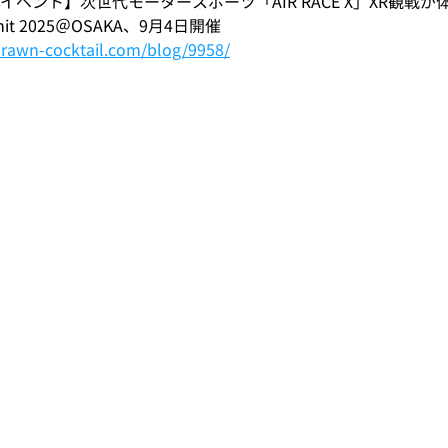
イベント】次世代モータースポーツ「AIR RACE X」XR観戦が
ummit 2025＠OSAKA、9月4日開催
prawn-cocktail.com/blog/9958/