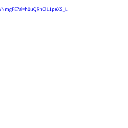
Y_VNmgFE?si=h0uQRnClL1peXS_L