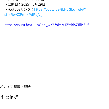
▪️公開日：2025年5月29日
▪️Youtubeリンク：
https://youtu.be/tLHbGbd_wKA?
si=sRwKCPmlNPdRqjVg
https://youtu.be/tLHbGbd_wKA?si=-yHZYddSZIilM3u6
メディア掲載・放映