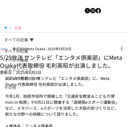
/
記事
すべての記事
株式会社Meta Osaka
2025年5月29日
すべての記事
5/29放送 サンテレビ「エンタメ倶楽部」にMeta
イベント情報
Osaka代表取締役 毛利英昭が出演しました。
プレスリリース
更新日：
2025年6月2日
メディア掲載・放映
2025年5月29日、サンテレビ「エンタメ倶楽部」に、Meta 
Osaka 代表取締役 毛利英昭が出演しました。
その他
今年1月、柏原市役所で開催した「交通安全教室＆こども万博
mini in 柏原」や6月21日に開催する「道頓堀eスポーツ運動会」
など、メタバース、eスポーツを活用した大阪の街づくりなど、
新たな分野への挑戦について語りました。
▪️媒体名：エンタメ倶楽部