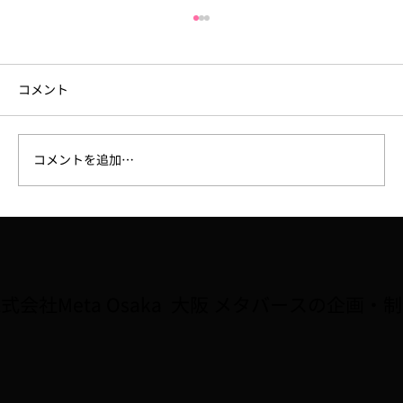
コメント
コメントを追加…
【ラジオ】7/31、FM大阪「なんMEGA!」
で8月開催予定の講座「Robloxで夏休み自
由研究をしよう！！」が紹介されました
式会社Meta Osaka 大阪 メタバースの企画・