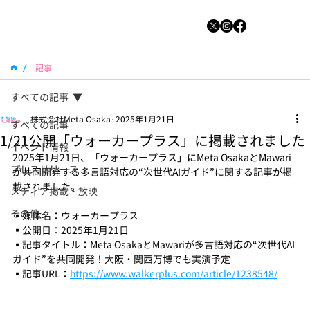
/
記事
すべての記事
株式会社Meta Osaka
2025年1月21日
すべての記事
1/21公開「ウォーカープラス」に掲載されました
イベント情報
2025年1月21日、「ウォーカープラス」にMeta OsakaとMawari
プレスリリース
が共同開発する多言語対応の“次世代AIガイド”に関する記事が掲
載されました。
メディア掲載・放映
その他
▪️媒体名：ウォーカープラス
▪️公開日：2025年1月21日
▪️記事タイトル：Meta OsakaとMawariが多言語対応の“次世代AI
ガイド”を共同開発！大阪・関西万博でも実演予定
▪️記事URL：
https://www.walkerplus.com/article/1238548/