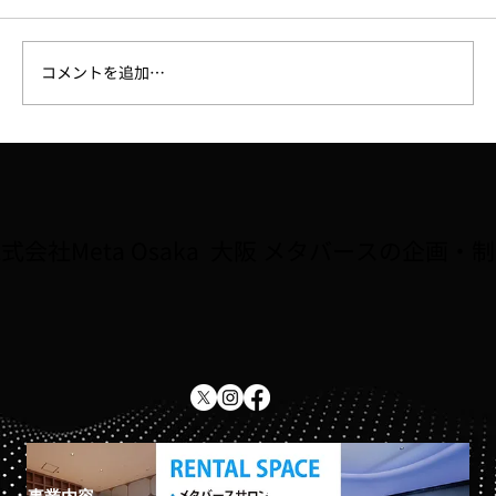
コメントを追加…
【ラジオ】7/31、FM大阪「なんMEGA!」
で8月開催予定の講座「Robloxで夏休み自
由研究をしよう！！」が紹介されました
式会社Meta Osaka 大阪 メタバースの企画・