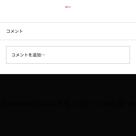
コメント
コメントを追加…
【ラジオ】7/31、FM大阪「なんMEGA!」
で8月開催予定の講座「Robloxで夏休み自
由研究をしよう！！」が紹介されました
式会社Meta Osaka 大阪 メタバースの企画・