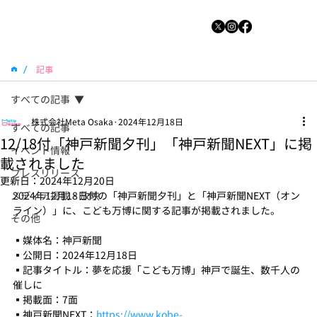
/
記事
すべての記事
株式会社Meta Osaka
2024年12月18日
すべての記事
12/18付「神戸新聞夕刊」「神戸新聞NEXT」に掲
イベント情報
載されました
プレスリリース
更新日：
2024年12月20日
メディア掲載・放映
2024年12月18日付の「神戸新聞夕刊」と「神戸新聞NEXT（オン
ライン）」に、こども万博に関する記事が掲載されました。
その他
▪️媒体名：神戸新聞
▪️公開日：2024年12月18日
▪️記事タイトル：夢を応援「こども万博」神戸で誕生、数千人の
催しに
▪️掲載面：7面
▪️神戸新聞NEXT：
https://www.kobe-