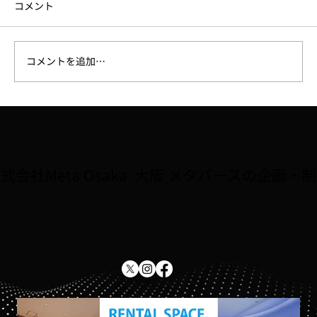
コメント
コメントを追加…
【ラジオ】7/31、FM大阪「なんMEGA!」
で8月開催予定の講座「Robloxで夏休み自
由研究をしよう！！」が紹介されました
式会社Meta Osaka 大阪 メタバースの企画・