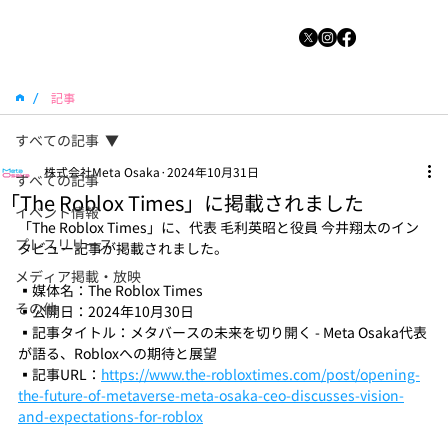
/
記事
すべての記事
株式会社Meta Osaka
2024年10月31日
すべての記事
「The Roblox Times」に掲載されました
イベント情報
「The Roblox Times」に、代表 毛利英昭と役員 今井翔太のイン
プレスリリース
タビュー記事が掲載されました。
メディア掲載・放映
▪️媒体名：The Roblox Times
その他
▪️公開日：2024年10月30日
▪️記事タイトル：メタバースの未来を切り開く - Meta Osaka代表
が語る、Robloxへの期待と展望
▪️記事URL：
https://www.the-robloxtimes.com/post/opening-
the-future-of-metaverse-meta-osaka-ceo-discusses-vision-
and-expectations-for-roblox