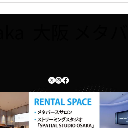
【ラジオ】7/31、FM大阪
【WE
「なんMEGA!」で8月開催予
ュー
定の講座「Robloxで夏休み自
座「R
saka 大阪 
由研究をしよう！！」が紹介
をし
されました
した