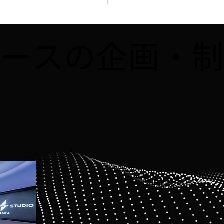
B】8/2、「まいどなニ
ス」に8月開催予定の講
obloxで夏休み自由研究
メタバースの企画・
よう！！」が掲載されま