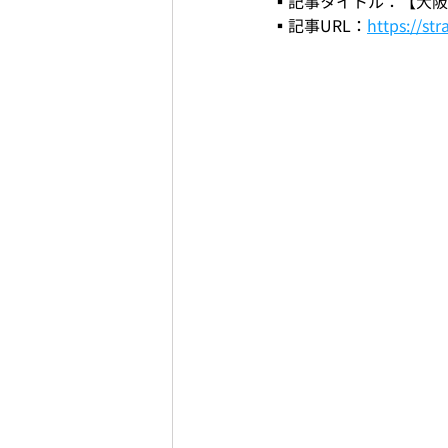
▪️記事タイトル：【大
▪️記事URL：
https://st