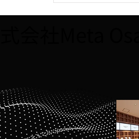
【WEB】7/16、「週刊大阪日
日新聞」に「YOUNG
IMPACT」第2期決勝大会に関
式会社Meta O
する記事が掲載されました