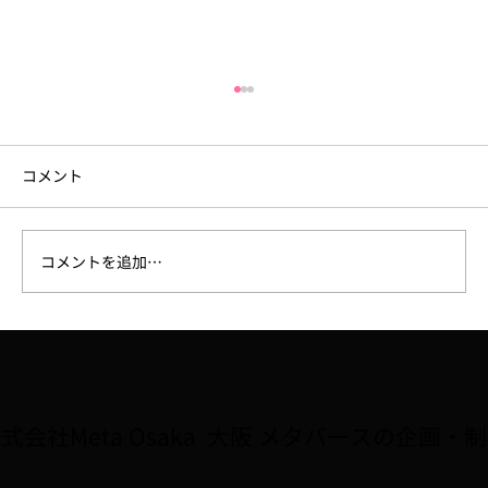
コメント
コメントを追加…
【ラジオ】7/31、FM大阪「なんMEGA!」
で8月開催予定の講座「Robloxで夏休み自
由研究をしよう！！」が紹介されました
式会社Meta Osaka 大阪 メタバースの企画・