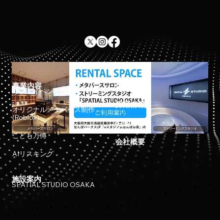
事業内容
ホーム
リアルイベント開催
採用情報
オリジナルメタバース制作
(Roblox)
お知らせ
こども万博
会社概要
AIリスキング
施設案内
SPATIAL STUDIO OSAKA