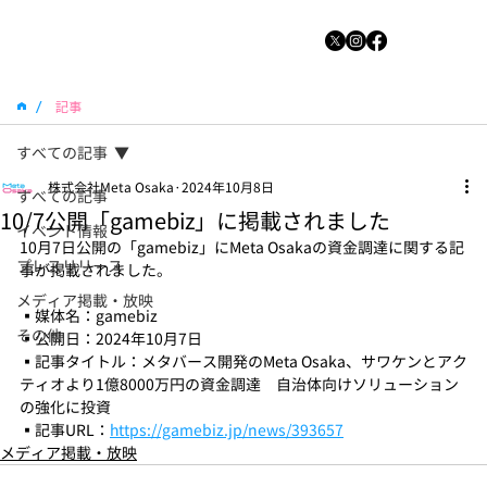
/
記事
すべての記事
株式会社Meta Osaka
2024年10月8日
すべての記事
10/7公開「gamebiz」に掲載されました
イベント情報
10月7日公開の「gamebiz」にMeta Osakaの資金調達に関する記
プレスリリース
事が掲載されました。
メディア掲載・放映
▪️媒体名：gamebiz
その他
▪️公開日：2024年10月7日
▪️記事タイトル：メタバース開発のMeta Osaka、サワケンとアク
ティオより1億8000万円の資金調達　自治体向けソリューション
の強化に投資
▪️記事URL：
https://gamebiz.jp/news/393657
メディア掲載・放映