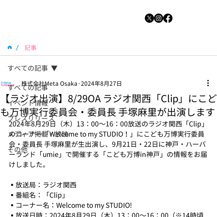
/
記事
すべての記事
株式会社Meta Osaka
2024年8月27日
すべての記事
【ラジオ出演】8/29OA ラジオ関西「Clip」にこど
イベント情報
も万博実行委員会・委員長 手塚麻里が出演します
プレスリリース
2024年8月29日（木）13：00〜16：00放送のラジオ関西「Clip」
メディア掲載・放映
のコーナー「Welcome to my STUDIO！」にこども万博実行委員
会・委員長 手塚麻里が生出演し、9月21日・22日に神戸・ハーバ
その他
ーランド「umie」で開催する「こども万博in神戸」の情報をお届
けしました。
▪️放送局：ラジオ関西
▪️番組名：「Clip」
▪️コーナー名：Welcome to my STUDIO!
▪️放送日時：2024年8月29日（木）13：00〜16：00（※14時頃