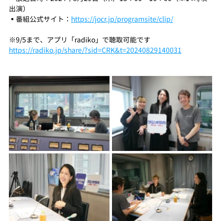
出演）
▪️番組公式サイト：
https://jocr.jp/programsite/clip/
※9/5まで、アプリ「radiko」で聴取可能です
https://radiko.jp/share/?sid=CRK&t=20240829140031