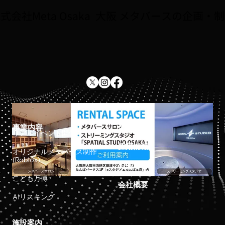
由研究をしよう！！」が紹介されました
式会社Meta Osaka 大阪 メタバースの企画・
事業内容
ホーム
リアルイベント開催
採用情報
オリジナルメタバース制作
(Roblox)
お知らせ
こども万博
会社概要
AIリスキング
施設案内