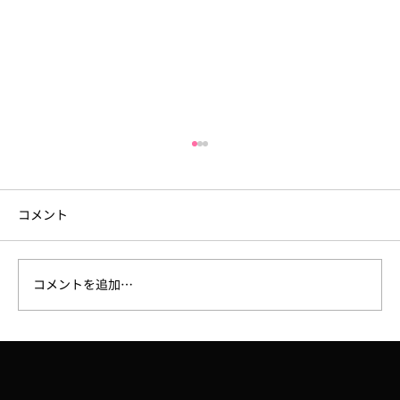
コメント
コメントを追加…
【ラジオ】7/31、FM大阪「なんMEGA!」
で8月開催予定の講座「Robloxで夏休み自