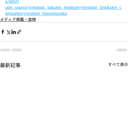
a.html?
utm_source=jimotopi_lp&utm_medium=jimotopi_link&utm_c
ampaign=jimotopi_higashiosaka
メディア掲載・放映
最新記事
すべて表示