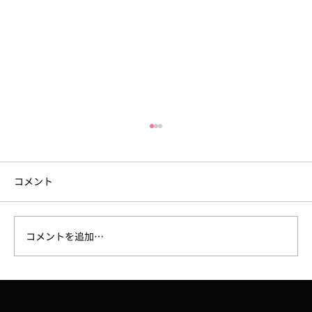
コメント
コメントを追加…
【ラジオ】7/31、FM大阪「なんMEGA!」
で8月開催予定の講座「Robloxで夏休み自