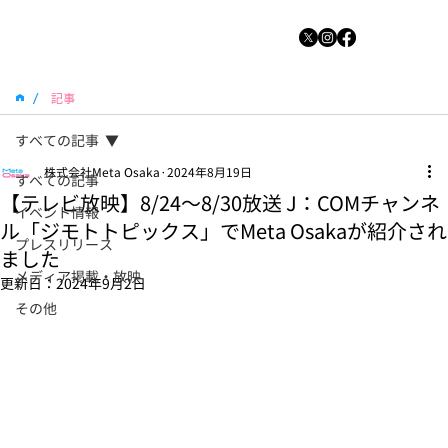
/
記事
すべての記事
株式会社Meta Osaka
2024年8月19日
すべての記事
【テレビ放映】8/24〜8/30放送 J：COMチャンネ
イベント情報
ル「ジモトトピックス」でMeta Osakaが紹介され
プレスリリース
ました
メディア掲載・放映
更新日：
2024年9月2日
その他