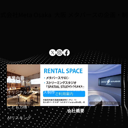
由研究をしよう！！」が紹介されました
式会社Meta Osaka 大阪 メタバースの企画・
事業内容
ホーム
リアルイベント開催
採用情報
オリジナルメタバース制作
(Roblox)
お知らせ
こども万博
会社概要
AIリスキング