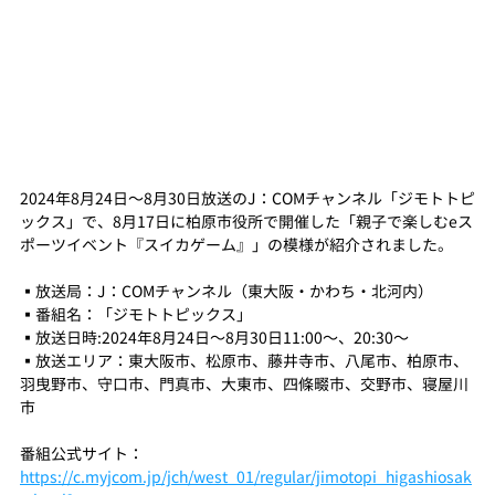
2024年8月24日〜8月30日放送のJ：COMチャンネル「ジモトトピ
ックス」で、8月17日に柏原市役所で開催した「親子で楽しむeス
ポーツイベント『スイカゲーム』」の模様が紹介されました。
▪️放送局：J：COMチャンネル（東大阪・かわち・北河内）
▪️番組名：「ジモトトピックス」
▪️放送日時:2024年8月24日～8月30日11:00～、20:30～
▪️放送エリア：東大阪市、松原市、藤井寺市、八尾市、柏原市、
羽曳野市、守口市、門真市、大東市、四條畷市、交野市、寝屋川
市
番組公式サイト：
https://c.myjcom.jp/jch/west_01/regular/jimotopi_higashiosak