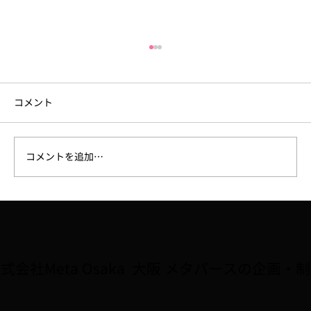
コメント
コメントを追加…
【ラジオ】7/31、FM大阪「なんMEGA!」
で8月開催予定の講座「Robloxで夏休み自
由研究をしよう！！」が紹介されました
式会社Meta Osaka 大阪 メタバースの企画・