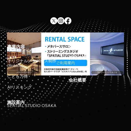
事業内容
ホーム
リアルイベント開催
採用情報
オリジナルメタバース制作
(Roblox)
お知らせ
こども万博
会社概要
AIリスキング
施設案内
SPATIAL STUDIO OSAKA