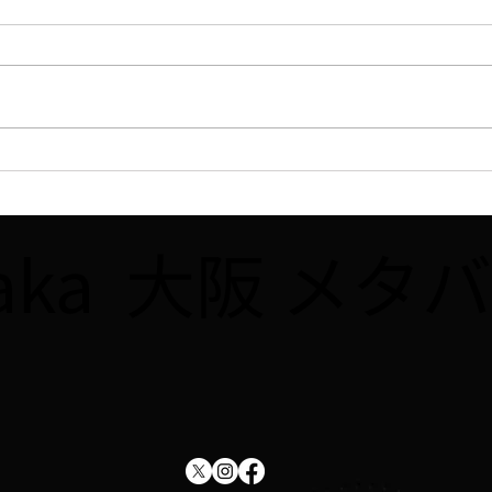
【ラジオ】7/31、FM大阪
【WE
「なんMEGA!」で8月開催予
ュー
定の講座「Robloxで夏休み自
座「R
saka 大阪 
由研究をしよう！！」が紹介
をし
されました
した