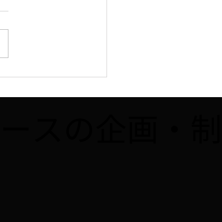
B】8/2、「まいどなニ
ス」に8月開催予定の講
obloxで夏休み自由研究
メタバースの企画・
よう！！」が掲載されま