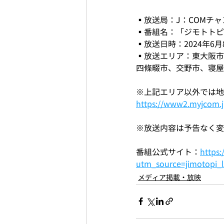
▪️放送局：J：COM
▪️番組名：「ジモトト
▪️放送日時：2024年6月
▪️放送エリア：東大阪
四條畷市、交野市、寝屋
※上記エリア以外では地
https://www2.myjcom.jp
※放送内容は予告なく変
番組公式サイト：
https:
utm_source=jimotopi_
メディア掲載・放映