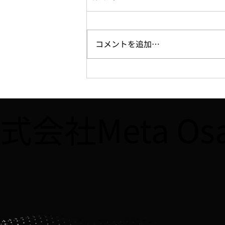
コメントを追加…
【WEB】7/16、「週刊大阪日
日新聞」に「YOUNG
IMPACT」第2期決勝大会に関
式会社Meta O
する記事が掲載されました