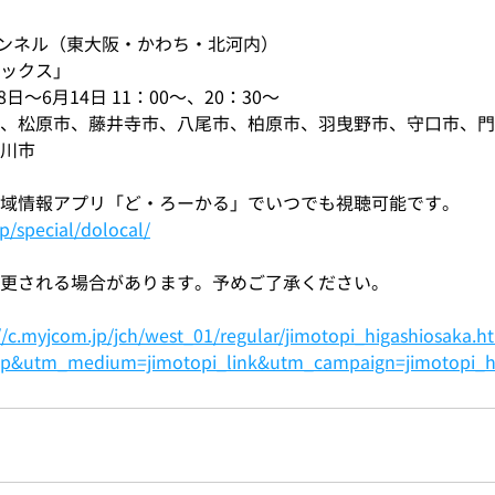
チャンネル（東大阪・かわち・北河内）
ピックス」
8日〜6月14日 11：00〜、20：30〜
市、松原市、藤井寺市、八尾市、柏原市、羽曳野市、守口市、
川市
域情報アプリ「ど・ろーかる」でいつでも視聴可能です。
/special/dolocal/
更される場合があります。予めご了承ください。
//c.myjcom.jp/jch/west_01/regular/jimotopi_higashiosaka.h
lp&utm_medium=jimotopi_link&utm_campaign=jimotopi_h