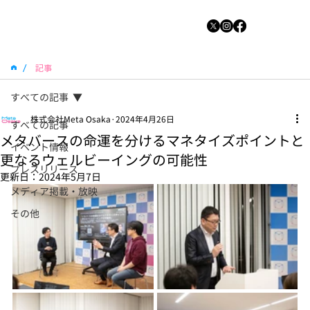
/
記事
すべての記事
株式会社Meta Osaka
2024年4月26日
すべての記事
メタバースの命運を分けるマネタイズポイントと
イベント情報
更なるウェルビーイングの可能性
プレスリリース
更新日：
2024年5月7日
メディア掲載・放映
その他