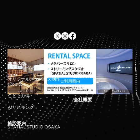
事業内容
ホーム
リアルイベント開催
採用情報
オリジナルメタバース制作
(Roblox)
お知らせ
こども万博
会社概要
AIリスキング
施設案内
SPATIAL STUDIO OSAKA