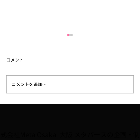
コメント
コメントを追加…
6月18日（木）セミナー開催「少数精鋭チ
ームを作るAI活用術」
式会社Meta Osaka 大阪 メタバースの企画・