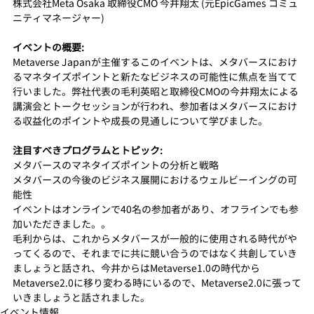
株式会社Meta Osaka 取締役CMO 今井翔太 (元EpicGames コミュ
ニティマネージャー)
イベントの概要:
Metaverse Japanが主催するこのイベントは、メタバースにおけ
るマネタイズポイントと新たなビジネスの可能性に焦点を当てて
行いました。弊社代表の毛利英昭と取締役CMOの今井翔太による
講演会とトークセッションが行われ、参加者はメタバースにおけ
る収益化のポイントや成長の見通しについて学びました。
注目すべきプログラムとトピック:
メタバースのマネタイズポイントの分析と戦略
メタバースの今後のビジネス展開におけるウェルビーイングの可
能性
イベントはオンラインで40名の参加者があり、オフラインでも参
加いただきました。。
毛利からは、これからメタバースが一般的に使用される時代がや
ってくるので、それまでに共に競い合うのではなく共創していき
ましょうと話され、今井からはMetaverse1.0の時代から
Metaverse2.0に移り変わる時にいるので、Metaverse2.0に張って
いきましょうと話されました。
イベント情報