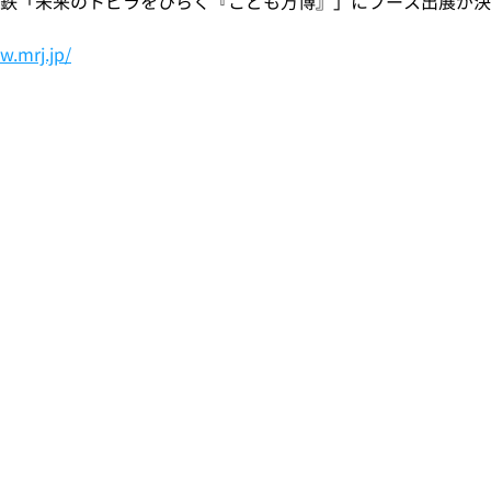
故鉄「未来のトビラをひらく『こども万博』」にブース出展が
w.mrj.jp/