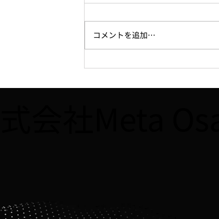
コメントを追加…
【WEB】7/16、「週刊大阪日
日新聞」に「YOUNG
IMPACT」第2期決勝大会に関
式会社Meta O
する記事が掲載されました