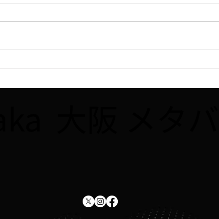
【ラジオ】7/31、FM大阪
【WE
「なんMEGA!」で8月開催予
ュー
定の講座「Robloxで夏休み自
座「R
saka 大阪 
由研究をしよう！！」が紹介
をし
されました
した