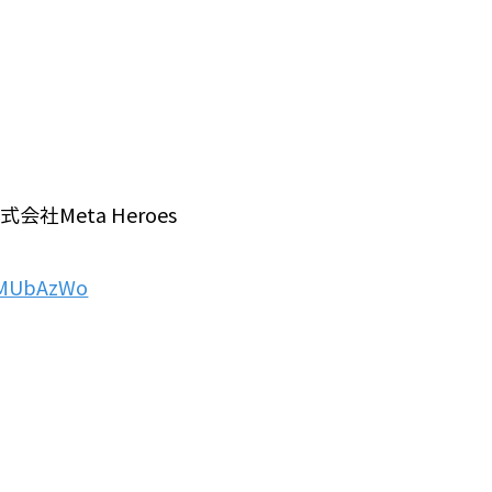
会社Meta Heroes
SBMUbAzWo