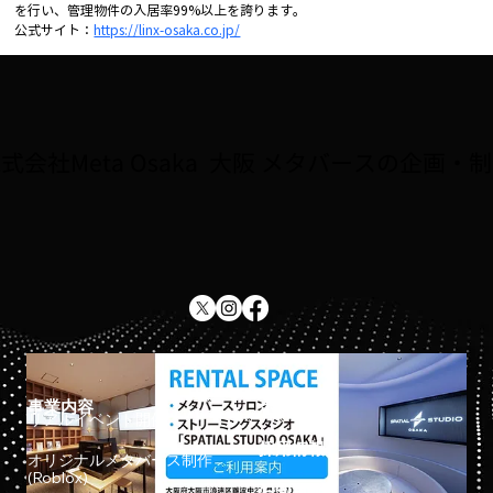
を行い、管理物件の入居率99%以上を誇ります。
公式サイト：
https://linx-osaka.co.jp/
式会社Meta Osaka 大阪 メタバースの企画・
事業内容
ホーム
リアルイベント開催
採用情報
オリジナルメタバース制作
(Roblox)
お知らせ