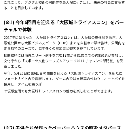
これにより、デジタル技術の可能性を最大限に引き出し、未来の社会に貢献す
ることを目指しています。
(※1) 今年6回目を迎える「大阪城トライアスロン」をバー
チャルで体験
2017年に始まった「大阪城トライアスロン」は、大阪城の東外堀を泳ぎ、大
阪城公園から大阪ビジネスパーク（OBP）までを自転車で駆け抜け、公園内を
走る独特のコースで、毎年多くの参加者と観客を魅了しています。
初開催時には海外エリート選手を含む17歳から81歳までの約850名が参加し、
文化庁から「スポーツ文化ツーリズムアワード2017 チャレンジ部門賞」を受
賞しました。
今年、5月26日に第6回目の開催を迎える「大阪城トライアスロン」を新たに
フォートナイト内で再現します。ゲーム内では自転車の代わりにオートバイを
使用し、タイムを競う形
で仮想空間でも大阪城トライアスロンの魅力を楽しむことができます。
(※2) 子供たちが作ったペーパーハウスの町をメタバース