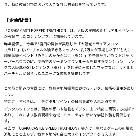
り、特に教育分野において大きな社会的価値を持っています。
【企画背景】
「OSAKA CASTLE SPEED TRIATHLON」は、大阪の実際の街とリアルイベント
から誕生したコンテンツを元に構築しています。
昨年開催し、今年で6度目の開催が実現した「大阪城トライアスロン
（※1）」をバーチャル体験できるマップや、約2万人が来場した子ども向け
職業体験イベント「みらいのたからばこ（※2）」で子供たちが作り上げたペ
ーパーハウスの町、関西初のゲーミングワンルームを有するマンション「リン
クス大阪城EASTレジデンス（※3）」を忠実に再現したマップなど、リアルと
バーチャルが融合したユニークな体験を提供します。
この取り組みの背景には、教育や地域振興におけるデジタル技術の活用があり
ます。
特に注目すべきは、「デジタルツイン」の概念を取り入れた点です。
デジタルツインとは、現実の都市や建物をデジタル上で精密に再現する技術で
あり、これにより教育現場や地域コミュニティに新たな学習体験を提供しま
す。
今回の「OSAKA CASTLE SPEED TRIATHLON」導入は、単なるゲームの新要素
追加にとどまらず、教育や地域社会に大きなインパクトを与えます。