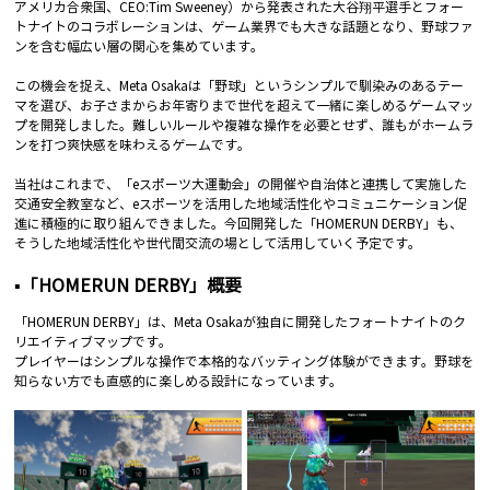
アメリカ合衆国、CEO:Tim Sweeney）から発表された大谷翔平選手とフォー
トナイトのコラボレーションは、ゲーム業界でも大きな話題となり、野球ファ
ンを含む幅広い層の関心を集めています。
この機会を捉え、Meta Osakaは「野球」というシンプルで馴染みのあるテー
マを選び、お子さまからお年寄りまで世代を超えて一緒に楽しめるゲームマッ
プを開発しました。難しいルールや複雑な操作を必要とせず、誰もがホームラ
ンを打つ爽快感を味わえるゲームです。
当社はこれまで、「eスポーツ大運動会」の開催や自治体と連携して実施した
交通安全教室など、eスポーツを活用した地域活性化やコミュニケーション促
進に積極的に取り組んできました。今回開発した「HOMERUN DERBY」も、
そうした地域活性化や世代間交流の場として活用していく予定です。
▪️「HOMERUN DERBY」概要
「HOMERUN DERBY」は、Meta Osakaが独自に開発したフォートナイトのク
リエイティブマップです。
プレイヤーはシンプルな操作で本格的なバッティング体験ができます。野球を
知らない方でも直感的に楽しめる設計になっています。