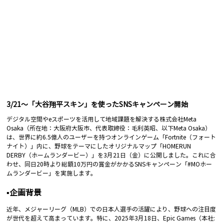
3/21〜「大谷翔平スキン」を使ったSNSキャンペーン開始
デジタル空間やeスポーツを活用して地域課題を解決する株式会社Meta 
Osaka（所在地：大阪府大阪市、代表取締役：毛利英昭、以下Meta Osaka）
は、世界に約6.5億人のユーザーを持つオンラインゲーム「Fortnite（フォート
ナイト）」内に、野球をテーマにしたオリジナルマップ「HOMERUN 
DERBY（ホームランダービー）」を3月21日（金）に公開しました。これに合
わせ、同日20時より総額10万円の賞金がかかるSNSキャンペーン「#MOホー
ムランダービー」を実施します。
▪️企画背景
近年、メジャーリーグ（MLB）での日本人選手の活躍により、野球への注目度
が世代を超えて高まっています。特に、2025年3月18日、Epic Games（本社: