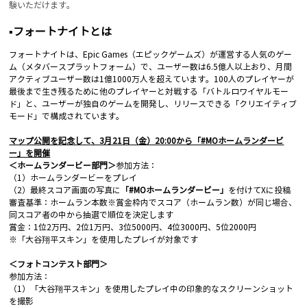
験いただけます。
▪️フォートナイトとは
フォートナイトは、Epic Games（エピックゲームズ）が運営する人気のゲー
ム（メタバースプラットフォーム）で、ユーザー数は6.5億人以上おり、月間
アクティブユーザー数は1億1000万人を超えています。100人のプレイヤーが
最後まで生き残るために他のプレイヤーと対戦する「バトルロワイヤルモー
ド」と、ユーザーが独自のゲームを開発し、リリースできる「クリエイティブ
モード」で構成されています。
マップ公開を記念して、3月21日（金）20:00から「#MOホームランダービ
ー」を開催
＜ホームランダービー部門＞
参加方法：
（1）ホームランダービーをプレイ
（2）最終スコア画面の写真に
「#MOホームランダービー」
を付けてXに投稿
審査基準：ホームラン本数※賞金枠内でスコア（ホームラン数）が同じ場合、
同スコア者の中から抽選で順位を決定します
賞金：1位2万円、2位1万円、3位5000円、4位3000円、5位2000円
※「大谷翔平スキン」を使用したプレイが対象です
＜フォトコンテスト部門＞
参加方法：
（1）「大谷翔平スキン」を使用したプレイ中の印象的なスクリーンショット
を撮影