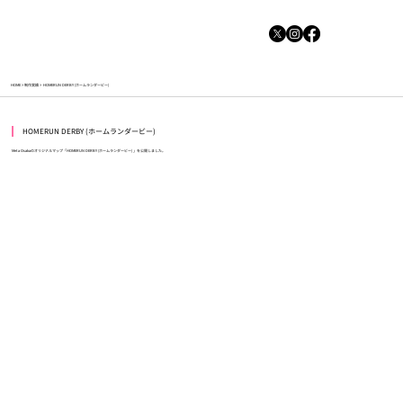
HOME
>
制作実績
>
HOMERUN DERBY (ホームランダービー)
​
HOMERUN DERBY (ホームランダービー)
Meta Osakaのオリジナルマップ「HOMERUN DERBY (ホームランダービー) 」を公開しました。