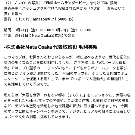
（2）プレイ中の写真に
「#MOホームランダービー」
を付けてXに投稿
審査基準：ハッシュタグを付けて投稿された中から「MO賞」「おもろいで
賞」を選出
景品：それぞれ、amazonギフト5000円分
期間：3月21日（金）20：00〜3月28日（金）20：00
発表：3月31日にMeta Osaka公式Xにて発表
▪️
株式会社Meta Osaka 代表取締役 毛利英昭
このマップは、お孫さんとおじいちゃんが一緒に遊べるような、世代を超えた
交流の場になることを願い制作しました。
昨年開催した『eスポーツ大運動
会』では、プロ選手のコーチングのもと、子どもたちがチームワークを学び、
自然と助け合う姿が印象的でした。
今回のマップも、そうした世代間コミュ
ニケーションを促進する場として、また『eスポーツ大運動会』の新種目とし
ても活用していく予定です。
私たちは「大阪を世界一おもろい都市（まち）に」をミッションに、大阪の名
所を再現したFortniteマップの開発や、自治体と連携した交通安全教室の開催
など、デジタル空間を活用した地域課題の解決に取り組んできました。
今回
のマップ公開とキャンペーンを通じて、デジタルとリアルの融合による新しい
スポーツ文化の創造に挑戦していきます。