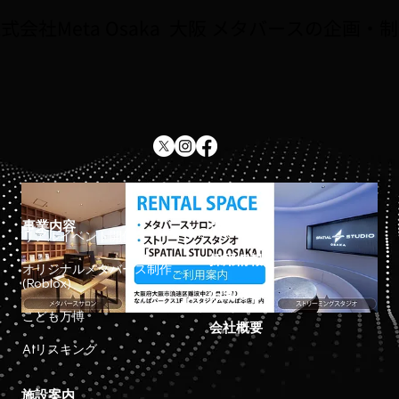
式会社Meta Osaka 大阪 メタバースの企画・
事業内容
ホーム
リアルイベント開催
採用情報
オリジナルメタバース制作
(Roblox)
お知らせ
こども万博
会社概要
AIリスキング
施設案内